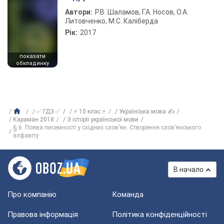
Автори:
Р.В. Шаламов, Г.А. Носов, О.А.
Литовченко, М.С. Каліберда
Рік:
2017
показати
обкладинку
✅ ГДЗ ✅
⚡ 10 клас ⚡
Українська мова ✍
Караман 2018
З історії української мови
§ 6. Поява писемності у східних слов’ян. Створення слов’янського
алфавіту
В начало
Про компанію
Команда
Правова інформація
Політика конфіденційності