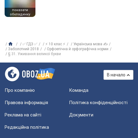
показати
обкладинку
✅ ГДЗ ✅
⚡ 10 клас ⚡
Українська мова ✍
Заболотний 2018
Орфоепічна й орфографічна норми
§ 31. Уживання великої букви
В начало
Про компанію
Команда
Правова інформація
Політика конфіденційності
Реклама на сайті
Документи
Редакційна політика