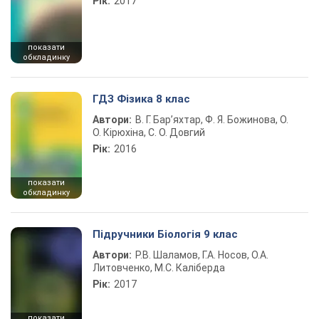
Рік:
2017
показати
обкладинку
ГДЗ Фізика 8 клас
Автори:
В. Г. Бар’яхтар, Ф. Я. Божинова, О.
О. Кірюхіна, С. О. Довгий
Рік:
2016
показати
обкладинку
Підручники Біологія 9 клас
Автори:
Р.В. Шаламов, Г.А. Носов, О.А.
Литовченко, М.С. Каліберда
Рік:
2017
показати