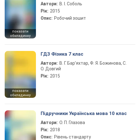
Автори:
В. І. Соболь
Рік:
2015
Опис:
Робочий зошит
показати
обкладинку
ГДЗ Фізика 7 клас
Автори:
В. Г. Бар’яхтар, Ф. Я. Божинова, С.
О. Довгий
Рік:
2015
показати
обкладинку
Підручники Українська мова 10 клас
Автори:
О. П. Глазова
Рік:
2018
Опис:
Рівень стандарту