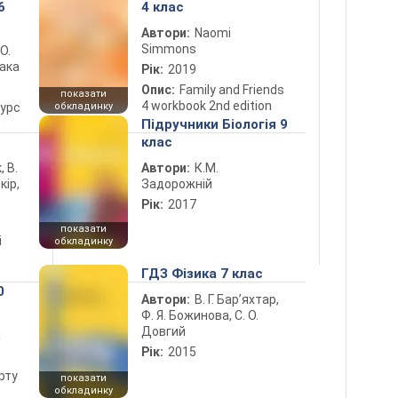
6
4 клас
Автори:
Naomi
Simmons
 О.
лака
Рік:
2019
Опис:
Family and Friends
показати
4 workbook 2nd edition
курс
обкладинку
5
Підручники Біологія 9
клас
, В.
Автори:
К.М.
кір,
Задорожній
Рік:
2017
показати
і
обкладинку
ГДЗ Фізика 7 клас
0
Автори:
В. Г. Бар’яхтар,
Ф. Я. Божинова, С. О.
Довгий
а
Рік:
2015
рту
показати
обкладинку