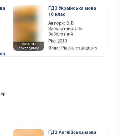
ова
ГДЗ Українська мова
10 клас
Автори:
В. В.
Заболотний, О. В.
Заболотний
Рік:
2010
показати
Опис:
Рівень стандарту
обкладинку
ова
жер
ГДЗ Англійська мова