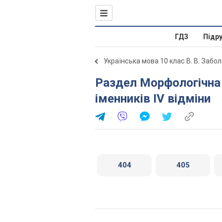
ГДЗ
Підр
Українська мова 10 клас В. В. Забо
Раздел Морфологічна норма. § 44. Словозміна
іменників IV відміни
404
405