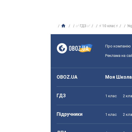
✅ ГДЗ ✅
⚡ 10 клас ⚡
Ук
Про компанію
Реклама на сай
OBOZ.UA
Моя Школа
ГДЗ
1 клас
2 кл
Підручники
1 клас
2 кл