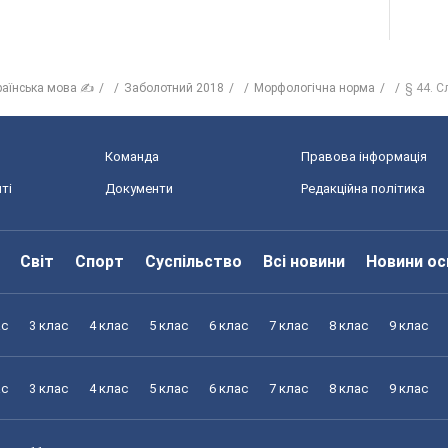
раїнська мова ✍
Заболотний 2018
Морфологічна норма
§ 44. С
Команда
Правова інформація
ті
Документи
Редакційна політика
Світ
Спорт
Суспільство
Всі новини
Новини ос
ас
3 клас
4 клас
5 клас
6 клас
7 клас
8 клас
9 клас
ас
3 клас
4 клас
5 клас
6 клас
7 клас
8 клас
9 клас