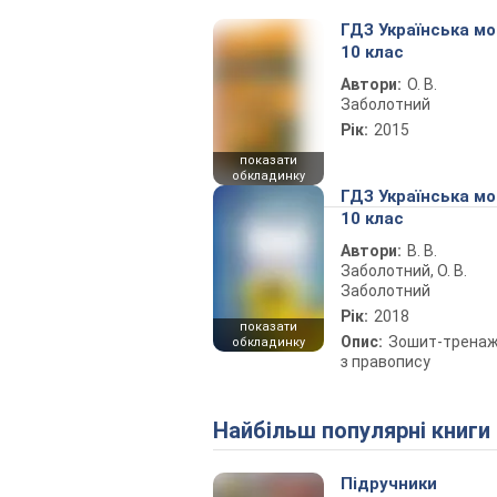
ГДЗ Українська м
10 клас
Автори:
О. В.
Заболотний
Рік:
2015
показати
обкладинку
ГДЗ Українська м
10 клас
Автори:
В. В.
Заболотний, О. В.
Заболотний
Рік:
2018
показати
Опис:
Зошит-трена
обкладинку
з правопису
Найбільш популярні книги
Підручники