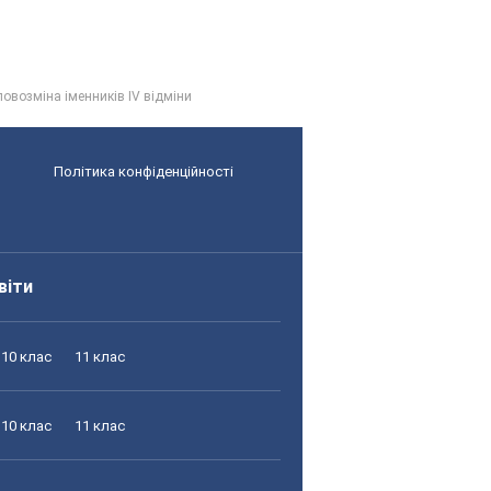
ловозміна іменників IV відміни
Політика конфіденційності
віти
10 клас
11 клас
10 клас
11 клас