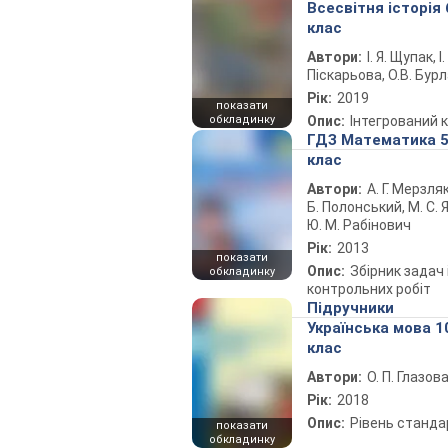
Всесвітня історія 
клас
Автори:
І. Я. Щупак, І.
Піскарьова, О.В. Бур
Рік:
2019
показати
обкладинку
Опис:
Інтегрований 
ГДЗ Математика 
клас
Автори:
А. Г. Мерзляк
Б. Полонський, М. С. Я
Ю. М. Рабінович
Рік:
2013
показати
Опис:
Збірник задач 
обкладинку
контрольних робіт
Підручники
Українська мова 1
клас
Автори:
О. П. Глазов
Рік:
2018
Опис:
Рівень станда
показати
обкладинку