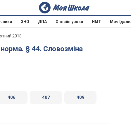
учники
ЗНО
ДПА
Онлайн уроки
НМТ
Моя їдаль
лотний 2018
406
407
409