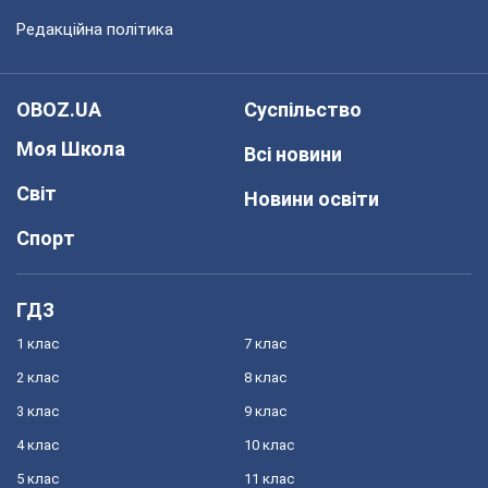
Редакційна політика
OBOZ.UA
Суспільство
Моя Школа
Всі новини
Світ
Новини освіти
Спорт
ГДЗ
1 клас
7 клас
2 клас
8 клас
3 клас
9 клас
4 клас
10 клас
5 клас
11 клас