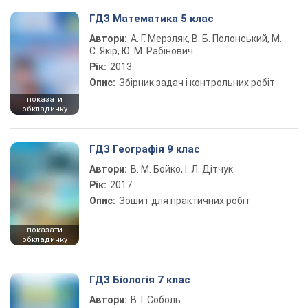
ГДЗ Математика 5 клас
Автори:
А. Г. Мерзляк, В. Б. Полонський, М.
С. Якір, Ю. М. Рабінович
Рік:
2013
Опис:
Збірник задач і контрольних робіт
показати
обкладинку
ГДЗ Географія 9 клас
Автори:
В. М. Бойко, І. Л. Дітчук
Рік:
2017
Опис:
Зошит для практичних робіт
показати
обкладинку
ГДЗ Біологія 7 клас
Автори:
В. І. Соболь