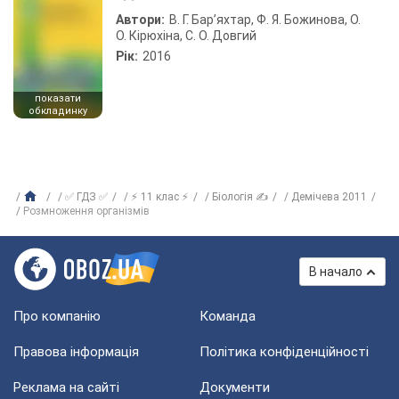
Автори:
В. Г. Бар’яхтар, Ф. Я. Божинова, О.
О. Кірюхіна, С. О. Довгий
Рік:
2016
показати
обкладинку
✅ ГДЗ ✅
⚡ 11 клас ⚡
Біологія ✍
Демічева 2011
Розмноження організмів
В начало
Про компанію
Команда
Правова інформація
Політика конфіденційності
Реклама на сайті
Документи