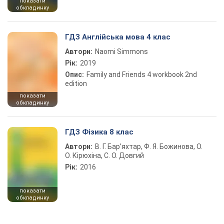
показати
обкладинку
ГДЗ Англійська мова 4 клас
Автори:
Naomi Simmons
Рік:
2019
Опис:
Family and Friends 4 workbook 2nd
edition
показати
обкладинку
ГДЗ Фізика 8 клас
Автори:
В. Г. Бар’яхтар, Ф. Я. Божинова, О.
О. Кірюхіна, С. О. Довгий
Рік:
2016
показати
обкладинку