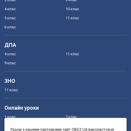
4 клас
10 клас
5 клас
11 клас
6 клас
ДПА
4 клас
11 клас
9 клас
ЗНО
11 клас
Онлайн уроки
1 клас
7 клас
2 клас
8 клас
Разом з нашими партнерами сайт OBOZ.UA використовує