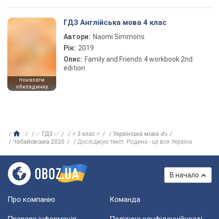
ГДЗ Англійська мова 4 клас
Автори:
Naomi Simmons
Рік:
2019
Опис:
Family and Friends 4 workbook 2nd
edition
показати
обкладинку
✅ ГДЗ ✅
⚡ 3 клас ⚡
Українська мова ✍
Чабайовська 2020
Досліджую текст. Родина - це вся Україна
В начало
Про компанію
Команда