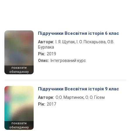
Підручники Всесвітня історія 6 клас
Автори:
І. Я. Щупак, І. О. Піскарьова, О.В.
Бурлака
Рік:
2019
Опис:
Інтегрований курс
показати
обкладинку
Підручники Всесвітня історія 9 клас
Автори:
О.О. Мартинюк, О. О. Гісем
Рік:
2017
показати
обкладинку