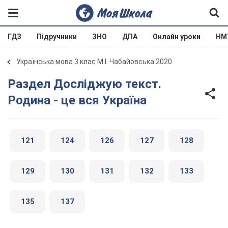
ГДЗ
Підручники
ЗНО
ДПА
Онлайн уроки
НМ
Українська мова 3 клас М.І. Чабайовська 2020
Раздел Досліджую текст.
Родина - це вся Україна
121
124
126
127
128
129
130
131
132
133
135
137