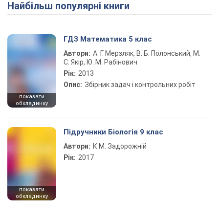
Найбільш популярні книги
Play Video
ГДЗ Математика 5 клас
Автори:
А. Г. Мерзляк, В. Б. Полонський, М.
С. Якір, Ю. М. Рабінович
Рік:
2013
Опис:
Збірник задач і контрольних робіт
показати
обкладинку
Підручники Біологія 9 клас
Автори:
К.М. Задорожній
Рік:
2017
показати
обкладинку