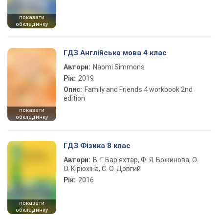
показати
обкладинку
ГДЗ Англійська мова 4 клас
Автори:
Naomi Simmons
Рік:
2019
Опис:
Family and Friends 4 workbook 2nd
edition
показати
обкладинку
ГДЗ Фізика 8 клас
Автори:
В. Г. Бар’яхтар, Ф. Я. Божинова, О.
О. Кірюхіна, С. О. Довгий
Рік:
2016
показати
обкладинку