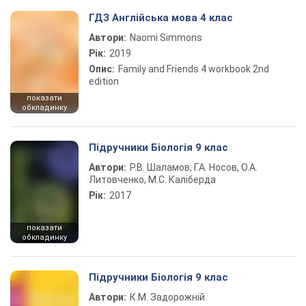
ГДЗ Англійська мова 4 клас
Автори:
Naomi Simmons
Рік:
2019
Опис:
Family and Friends 4 workbook 2nd
edition
показати
обкладинку
Підручники Біологія 9 клас
Автори:
Р.В. Шаламов, Г.А. Носов, О.А.
Литовченко, М.С. Каліберда
Рік:
2017
показати
обкладинку
Підручники Біологія 9 клас
Автори:
К.М. Задорожній