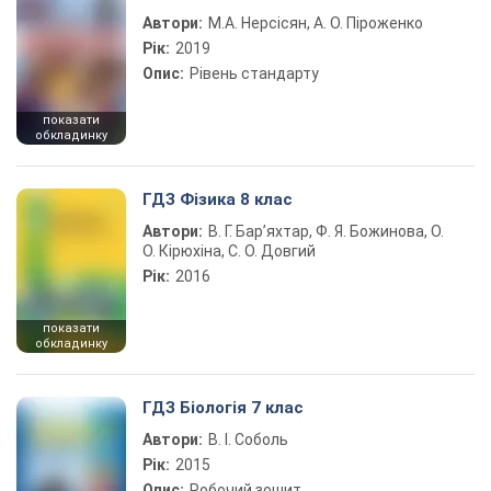
Автори:
М.А. Нерсісян, А. О. Піроженко
Рік:
2019
Опис:
Рівень стандарту
показати
обкладинку
ГДЗ Фізика 8 клас
Автори:
В. Г. Бар’яхтар, Ф. Я. Божинова, О.
О. Кірюхіна, С. О. Довгий
Рік:
2016
показати
обкладинку
ГДЗ Біологія 7 клас
Автори:
В. І. Соболь
Рік:
2015
Опис:
Робочий зошит