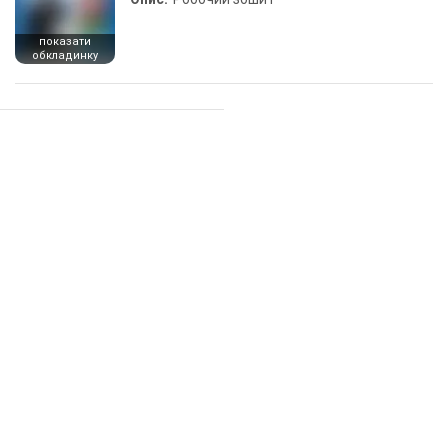
показати
обкладинку