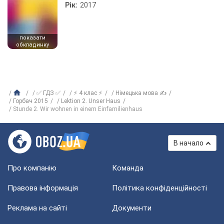
Рік:
2017
показати
обкладинку
✅ ГДЗ ✅
⚡ 4 клас ⚡
Німецька мова ✍
Горбач 2015
Lektion 2. Unser Haus
Stunde 2. Wir wohnen in einem Einfamilienhaus
В начало
Про компанію
Команда
Правова інформація
Політика конфіденційності
Реклама на сайті
Документи