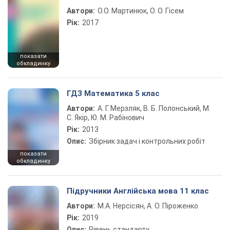
Автори:
О.О. Мартинюк, О. О. Гісем
Рік:
2017
показати
обкладинку
ГДЗ Математика 5 клас
Автори:
А. Г. Мерзляк, В. Б. Полонський, М.
С. Якір, Ю. М. Рабінович
Рік:
2013
Опис:
Збірник задач і контрольних робіт
показати
обкладинку
Підручники Англійська мова 11 клас
Автори:
М.А. Нерсісян, А. О. Піроженко
Рік:
2019
Опис:
Рівень стандарту