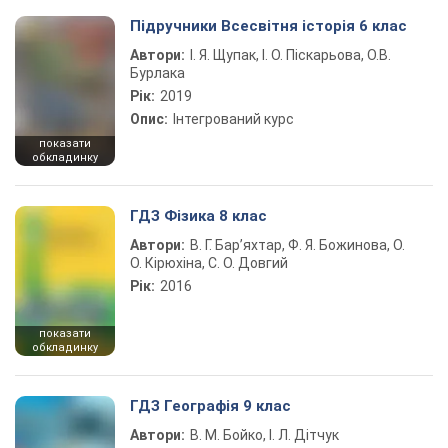
Підручники Всесвітня історія 6 клас
Автори:
І. Я. Щупак, І. О. Піскарьова, О.В.
Бурлака
Рік:
2019
Опис:
Інтегрований курс
показати
обкладинку
ГДЗ Фізика 8 клас
Автори:
В. Г. Бар’яхтар, Ф. Я. Божинова, О.
О. Кірюхіна, С. О. Довгий
Рік:
2016
показати
обкладинку
ГДЗ Географія 9 клас
Автори:
В. М. Бойко, І. Л. Дітчук