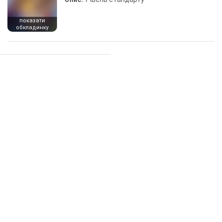
показати
обкладинку