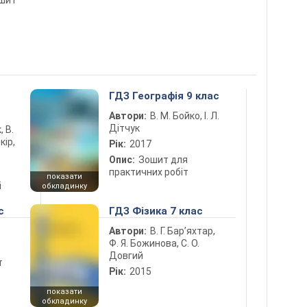
ошит
5
ГДЗ Географія 9 клас
Автори:
В. М. Бойко, І. Л.
Дітчук
, В.
кір,
Рік:
2017
Опис:
Зошит для
практичних робіт
показати
і
обкладинку
с
ГДЗ Фізика 7 клас
Автори:
В. Г. Бар’яхтар,
Ф. Я. Божинова, С. О.
Довгий
т
Рік:
2015
показати
обкладинку