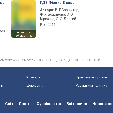
ова
ГДЗ Фізика 8 клас
Автори:
В. Г. Бар’яхтар,
Ф. Я. Божинова, О. О.
Кірюхіна, С. О. Довгий
Рік:
2016
ends
показати
n
обкладинку
орматика ✍
Морзе 2013
РОЗДІЛ 4 РЕДАКТОР ПРЕЗЕНТАЦІЙ
Команда
Правова інформація
ті
Документи
Редакційна політика
Світ
Спорт
Суспільство
Всі новини
Новини ос