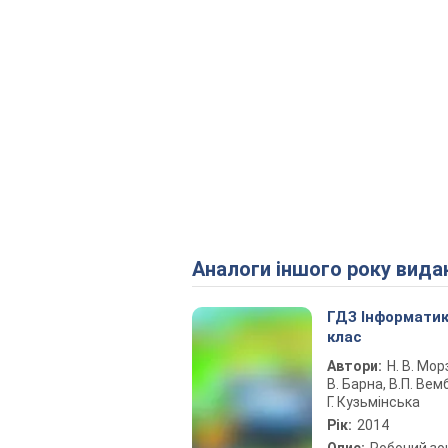
Аналоги іншого року вида
ГДЗ Інформатик
клас
Автори:
Н. В. Морз
В. Барна, В.П. Вемб
Г. Кузьмінська
Рік:
2014