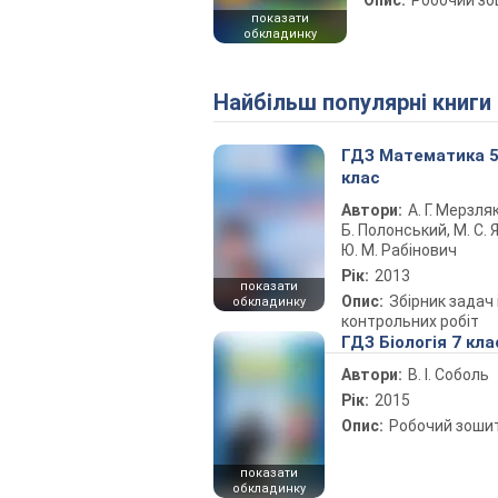
Опис:
Робочий з
показати
обкладинку
Найбільш популярні книги
ГДЗ Математика 
клас
Автори:
А. Г. Мерзляк
Б. Полонський, М. С. Я
Ю. М. Рабінович
Рік:
2013
показати
Опис:
Збірник задач 
обкладинку
контрольних робіт
ГДЗ Біологія 7 кла
Автори:
В. І. Соболь
Рік:
2015
Опис:
Робочий зоши
показати
обкладинку