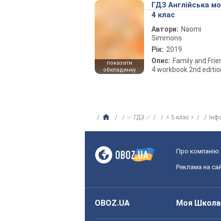
ГДЗ Англійська м
4 клас
Автори:
Naomi
Simmons
Рік:
2019
Опис:
Family and Fri
показати
4 workbook 2nd editio
обкладинку
✅ ГДЗ ✅
⚡ 5 клас ⚡
Інф
Про компанію
Реклама на сай
OBOZ.UA
Моя Школа