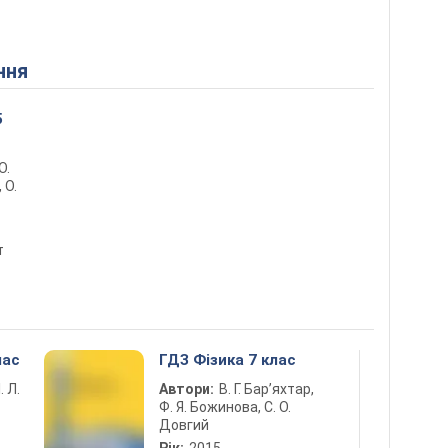
ння
5
О.
 О.
т
лас
ГДЗ Фізика 7 клас
. Л.
Автори:
В. Г. Бар’яхтар,
Ф. Я. Божинова, С. О.
Довгий