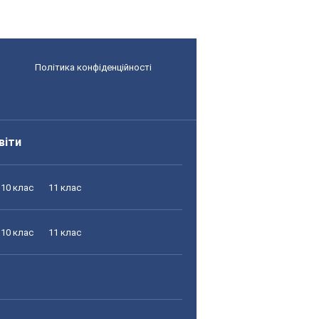
Політика конфіденційності
віти
10 клас
11 клас
10 клас
11 клас