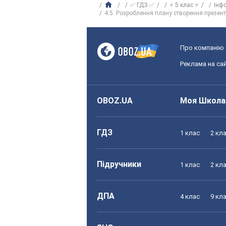
✅ ГДЗ ✅
⚡ 5 клас ⚡
Інф
4.5. Розроблення плану створення презен
Про компанію
Реклама на сай
OBOZ.UA
Моя Школа
ГДЗ
1 клас
2 кл
Підручники
1 клас
2 кл
ДПА
4 клас
9 кл