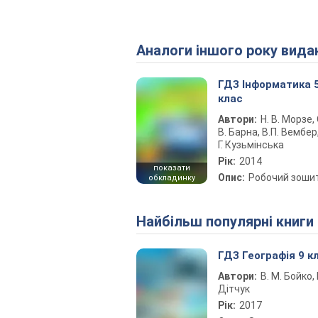
Аналоги іншого року вида
ГДЗ Інформатика 
клас
Автори:
Н. В. Морзе, 
В. Барна, В.П. Вембер,
Г. Кузьмінська
Рік:
2014
показати
Опис:
Робочий зоши
обкладинку
Найбільш популярні книги
ГДЗ Географія 9 к
Автори:
В. М. Бойко, І
Дітчук
Рік:
2017