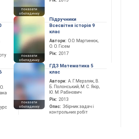
Рік:
2015
показати
обкладинку
Підручники
0
Всесвітня історія 9
клас
а
Автори:
О.О. Мартинюк,
О. О. Гісем
Рік:
2017
рту
показати
обкладинку
ГДЗ Математика 5
6
клас
Автори:
А. Г. Мерзляк, В.
Б. Полонський, М. С. Якір,
 О.
Ю. М. Рабінович
лака
Рік:
2013
показати
Опис:
Збірник задач і
курс
обкладинку
контрольних робіт