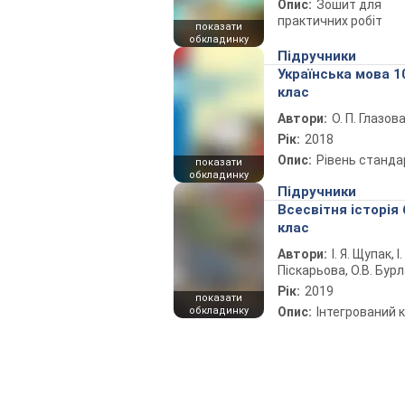
Опис:
Зошит для
практичних робіт
показати
обкладинку
Підручники
Українська мова 1
клас
Автори:
О. П. Глазов
Рік:
2018
Опис:
Рівень станда
показати
обкладинку
Підручники
Всесвітня історія 
клас
Автори:
І. Я. Щупак, І.
Піскарьова, О.В. Бур
Рік:
2019
показати
обкладинку
Опис:
Інтегрований 