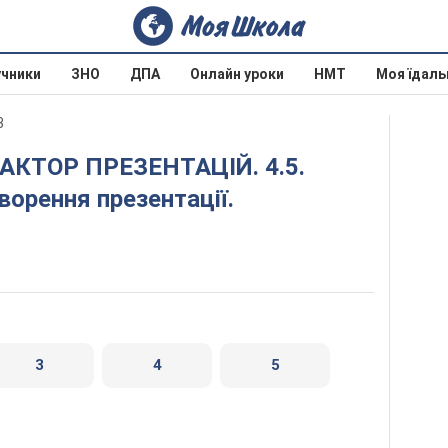
учники
ЗНО
ДПА
Онлайн уроки
НМТ
Моя їдаль
3
ворення презентації.
3
4
5