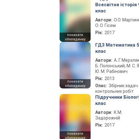
Всесвітня історія 
клас
Автори:
О.О. Мартин
О. О. Гісем
Рік:
2017
показати
обкладинку
ГДЗ Математика 
клас
Автори:
А. Г. Мерзляк
Б. Полонський, М. С. Я
Ю. М. Рабінович
Рік:
2013
показати
Опис:
Збірник задач 
обкладинку
контрольних робіт
Підручники Біолог
клас
Автори:
К.М.
Задорожній
Рік:
2017
показати
обкладинку