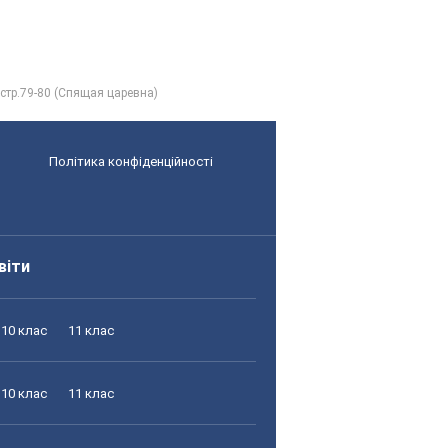
 стр.79-80 (Спящая царевна)
Політика конфіденційності
віти
10 клас
11 клас
10 клас
11 клас