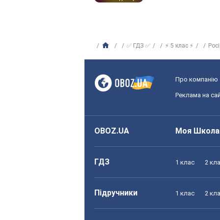
✅ ГДЗ ✅
⚡ 5 клас ⚡
Рос
Про компанію
Реклама на сай
OBOZ.UA
Моя Школа
ГДЗ
1 клас
2 кл
Підручники
1 клас
2 кл