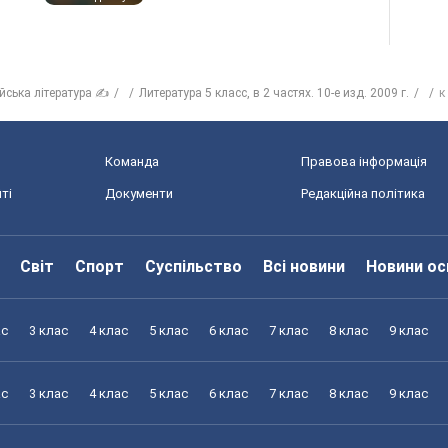
ійська література ✍
Литература 5 класс, в 2 частях. 10-е изд. 2009 г.
к
Команда
Правова інформація
ті
Документи
Редакційна політика
Світ
Спорт
Суспільство
Всі новини
Новини ос
ас
3 клас
4 клас
5 клас
6 клас
7 клас
8 клас
9 клас
ас
3 клас
4 клас
5 клас
6 клас
7 клас
8 клас
9 клас