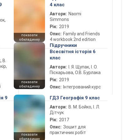
9
4 клас
Автори:
Naomi
Simmons
юк,
Рік:
2019
Опис:
Family and Friends
показати
4 workbook 2nd edition
обкладинку
5
Підручники
Всесвітня історія 6
клас
, В.
кір,
Автори:
І. Я. Щупак, І. О.
Піскарьова, О.В. Бурлака
Рік:
2019
показати
і
обкладинку
Опис:
Інтегрований курс
ія 9
ГДЗ Географія 9 клас
Автори:
В. М. Бойко, І. Л.
Дітчук
Рік:
2017
Опис:
Зошит для
практичних робіт
показати
обкладинку