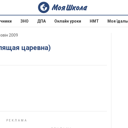
учники
ЗНО
ДПА
Онлайн уроки
НМТ
Моя їдаль
ровін 2009
Спящая царевна)