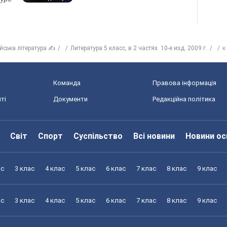
ійська література ✍
Литература 5 класс, в 2 частях. 10-е изд. 2009 г.
к
Команда
Правова інформація
ті
Документи
Редакційна політика
Світ
Спорт
Суспільство
Всі новини
Новини ос
ас
3 клас
4 клас
5 клас
6 клас
7 клас
8 клас
9 клас
ас
3 клас
4 клас
5 клас
6 клас
7 клас
8 клас
9 клас