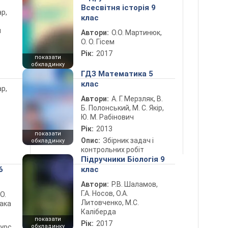
Всесвітня історія 9
ар,
клас
й
Автори:
О.О. Мартинюк,
О. О. Гісем
Рік:
2017
показати
обкладинку
ГДЗ Математика 5
клас
ар,
Автори:
А. Г. Мерзляк, В.
Б. Полонський, М. С. Якір,
Ю. М. Рабінович
Рік:
2013
показати
Опис:
Збірник задач і
обкладинку
контрольних робіт
Підручники Біологія 9
6
клас
Автори:
Р.В. Шаламов,
Г.А. Носов, О.А.
 О.
Литовченко, М.С.
лака
Каліберда
показати
Рік:
2017
курс
обкладинку