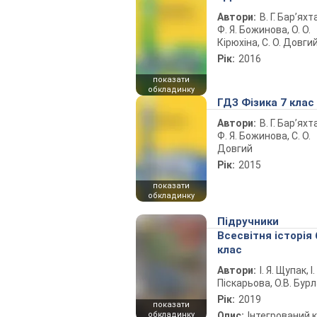
Автори:
В. Г. Бар’яхт
Ф. Я. Божинова, О. О.
Кірюхіна, С. О. Довги
Рік:
2016
показати
обкладинку
ГДЗ Фізика 7 клас
Автори:
В. Г. Бар’яхт
Ф. Я. Божинова, С. О.
Довгий
Рік:
2015
показати
обкладинку
Підручники
Всесвітня історія 
клас
Автори:
І. Я. Щупак, І.
Піскарьова, О.В. Бур
Рік:
2019
показати
обкладинку
Опис:
Інтегрований 