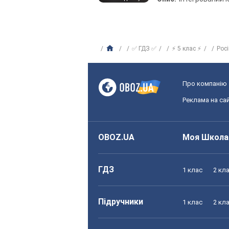
✅ ГДЗ ✅
⚡ 5 клас ⚡
Рос
Про компанію
Реклама на сай
OBOZ.UA
Моя Школа
ГДЗ
1 клас
2 кл
Підручники
1 клас
2 кл