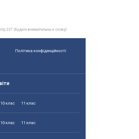
 стр.237 (Будьте внимательны к слову)
Політика конфіденційності
віти
10 клас
11 клас
10 клас
11 клас