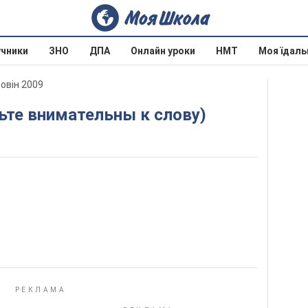
учники
ЗНО
ДПА
Онлайн уроки
НМТ
Моя їдаль
ровін 2009
дьте внимательны к слову)