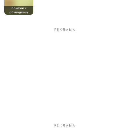
показати
обкладинку