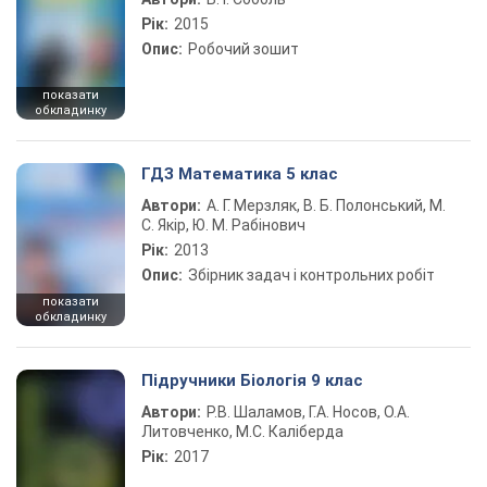
Рік:
2015
Опис:
Робочий зошит
показати
обкладинку
ГДЗ Математика 5 клас
Автори:
А. Г. Мерзляк, В. Б. Полонський, М.
С. Якір, Ю. М. Рабінович
Рік:
2013
Опис:
Збірник задач і контрольних робіт
показати
обкладинку
Підручники Біологія 9 клас
Автори:
Р.В. Шаламов, Г.А. Носов, О.А.
Литовченко, М.С. Каліберда
Рік:
2017