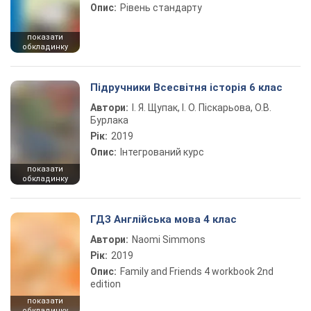
Опис:
Рівень стандарту
показати
обкладинку
Підручники Всесвітня історія 6 клас
Автори:
І. Я. Щупак, І. О. Піскарьова, О.В.
Бурлака
Рік:
2019
Опис:
Інтегрований курс
показати
обкладинку
ГДЗ Англійська мова 4 клас
Автори:
Naomi Simmons
Рік:
2019
Опис:
Family and Friends 4 workbook 2nd
edition
показати
обкладинку