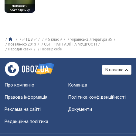
показати
обкладинку
✅ ГДЗ ✅
⚡ 5 клас ⚡
Українська література ✍
Коваленко 2013
СВІТ ФАНТАЗІЇ ТА МУДРОСТІ
Народні казки
Перевір себе
В начало
Про компанію
Команда
Правова інформація
Політика конфіденційності
Реклама на сайті
Документи
Редакційна політика