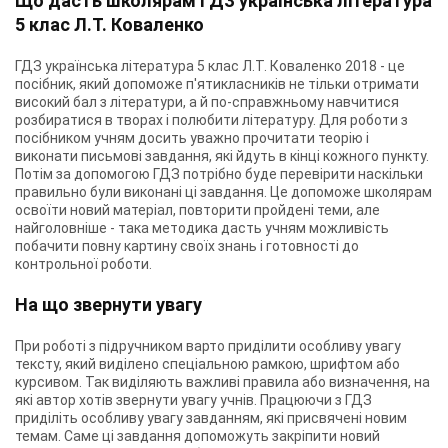
Що дасть школярам ГДЗ українська література
5 клас Л.Т. Коваленко
ГДЗ українська література 5 клас Л.Т. Коваленко 2018 - це
посібник, який допоможе п'ятикласників не тільки отримати
високий бал з літератури, а й по-справжньому навчитися
розбиратися в творах і полюбити літературу. Для роботи з
посібником учням досить уважно прочитати теорію і
виконати письмові завдання, які йдуть в кінці кожного пункту.
Потім за допомогою ГДЗ потрібно буде перевірити наскільки
правильно були виконані ці завдання. Це допоможе школярам
освоїти новий матеріал, повторити пройдені теми, але
найголовніше - така методика дасть учням можливість
побачити повну картину своїх знань і готовності до
контрольної роботи.
На що звернути увагу
При роботі з підручником варто приділити особливу увагу
тексту, який виділено спеціальною рамкою, шрифтом або
курсивом. Так виділяють важливі правила або визначення, на
які автор хотів звернути увагу учнів. Працюючи з ГДЗ
приділіть особливу увагу завданням, які присвячені новим
темам. Саме ці завдання допоможуть закріпити новий