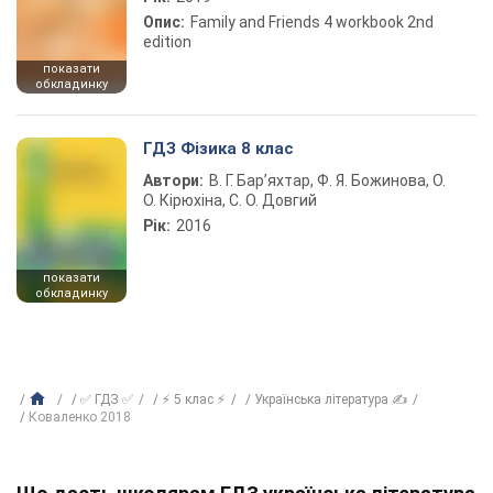
Опис:
Family and Friends 4 workbook 2nd
edition
показати
обкладинку
ГДЗ Фізика 8 клас
Автори:
В. Г. Бар’яхтар, Ф. Я. Божинова, О.
О. Кірюхіна, С. О. Довгий
Рік:
2016
показати
обкладинку
✅ ГДЗ ✅
⚡ 5 клас ⚡
Українська література ✍
Коваленко 2018