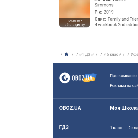
Simmons
Рік:
2019
Опис:
Family and Fri
показати
4 workbook 2nd editio
обкладинку
✅ ГДЗ ✅
⚡ 5 клас ⚡
Укр
Про компанію
Реклама на сай
OBOZ.UA
Моя Школа
ГДЗ
1 клас
2 кл