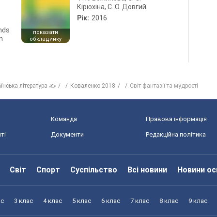
Кірюхіна, С. О. Довгий
Рік:
2016
ends
показати
n
обкладинку
аїнська література ✍
Коваленко 2018
Світ фантазії та мудрості
Команда
Правова інформація
ті
Документи
Редакційна політика
Світ
Спорт
Суспільство
Всі новини
Новини ос
ас
3 клас
4 клас
5 клас
6 клас
7 клас
8 клас
9 клас