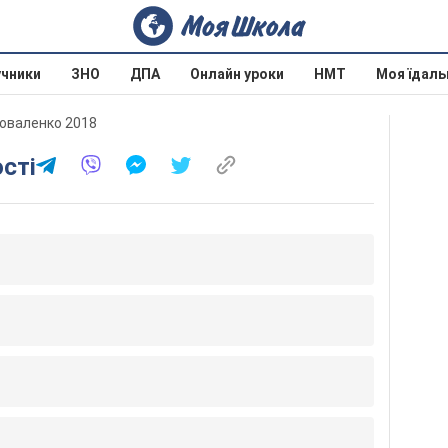
учники
ЗНО
ДПА
Онлайн уроки
НМТ
Моя їдаль
 Коваленко 2018
ості