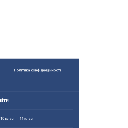
Політика конфіденційності
віти
10 клас
11 клас