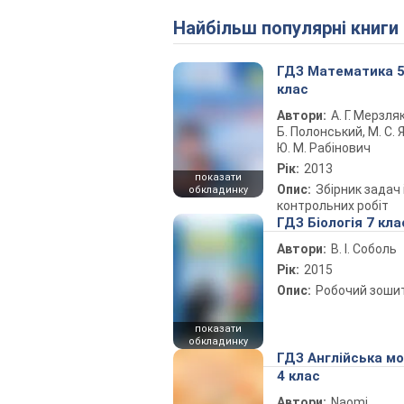
Найбільш популярні книги
ГДЗ Математика 
клас
Автори:
А. Г. Мерзляк
Б. Полонський, М. С. Я
Ю. М. Рабінович
Рік:
2013
показати
Опис:
Збірник задач 
обкладинку
контрольних робіт
ГДЗ Біологія 7 кла
Автори:
В. І. Соболь
Рік:
2015
Опис:
Робочий зоши
показати
обкладинку
ГДЗ Англійська м
4 клас
Автори:
Naomi