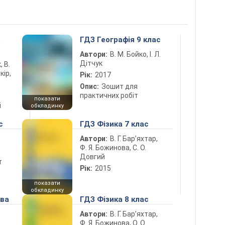
5
ГДЗ Географія 9 клас
Автори:
В. М. Бойко, І. Л.
Дітчук
, В.
кір,
Рік:
2017
Опис:
Зошит для
практичних робіт
показати
і
обкладинку
с
ГДЗ Фізика 7 клас
Автори:
В. Г. Бар’яхтар,
Ф. Я. Божинова, С. О.
Довгий
т
Рік:
2015
показати
обкладинку
ова
ГДЗ Фізика 8 клас
Автори:
В. Г. Бар’яхтар,
Ф. Я. Божинова, О. О.