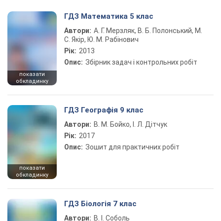
ГДЗ Математика 5 клас
Автори:
А. Г. Мерзляк, В. Б. Полонський, М.
С. Якір, Ю. М. Рабінович
Рік:
2013
Опис:
Збірник задач і контрольних робіт
показати
обкладинку
ГДЗ Географія 9 клас
Автори:
В. М. Бойко, І. Л. Дітчук
Рік:
2017
Опис:
Зошит для практичних робіт
показати
обкладинку
ГДЗ Біологія 7 клас
Автори:
В. І. Соболь