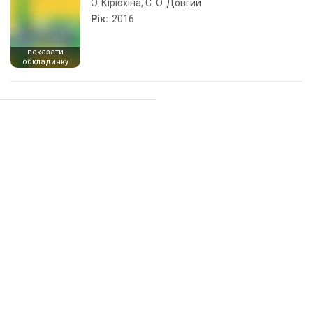
О. Кірюхіна, С. О. Довгий
Рік:
2016
показати
обкладинку