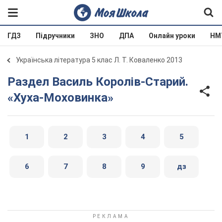
ГДЗ
Підручники
ЗНО
ДПА
Онлайн уроки
НМ
Українська література 5 клас Л. Т. Коваленко 2013
Раздел Василь Королів-Старий.
«Хуха-Моховинка»
1
2
3
4
5
6
7
8
9
дз