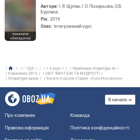
Автори:
І. Я. Щупак, І. О. Піскарьова, О.В.
Бурлака
Рік:
2019
Опис:
Інтегрований курс
показати
обкладинку
✅ ГДЗ ✅
⚡ 5 клас ⚡
Українська література ✍
Коваленко 2013
СВІТ ФАНТАЗІЇ ТА МУДРОСТІ
Літературні казки
Василь Королів-Старий. «Хуха-Моховинка»
В начало
Про компанію
Команда
Правова інформація
Політика конфіденційності