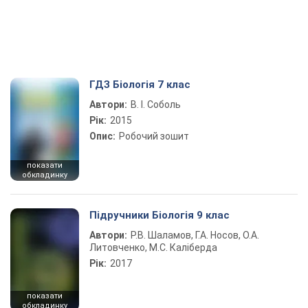
ГДЗ Біологія 7 клас
Автори:
В. І. Соболь
Рік:
2015
Опис:
Робочий зошит
показати
обкладинку
Підручники Біологія 9 клас
Автори:
Р.В. Шаламов, Г.А. Носов, О.А.
Литовченко, М.С. Каліберда
Рік:
2017
показати
обкладинку