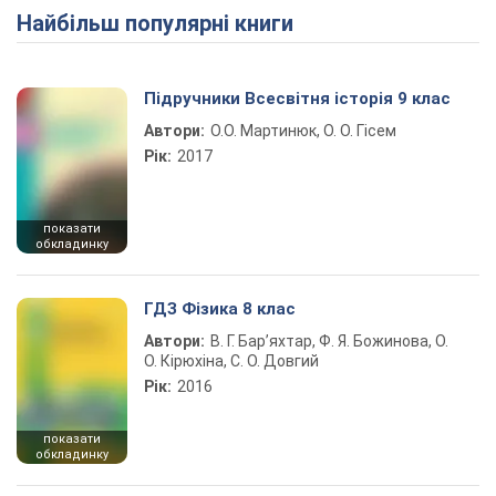
Найбільш популярні книги
Підручники Всесвітня історія 9 клас
Автори:
О.О. Мартинюк, О. О. Гісем
Рік:
2017
показати
обкладинку
ГДЗ Фізика 8 клас
Автори:
В. Г. Бар’яхтар, Ф. Я. Божинова, О.
О. Кірюхіна, С. О. Довгий
Рік:
2016
показати
обкладинку