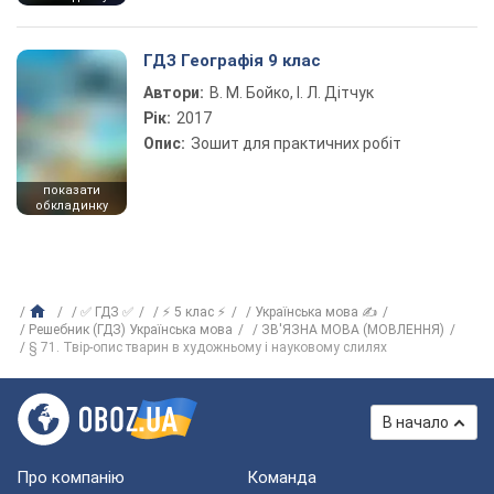
ГДЗ Географія 9 клас
Автори:
В. М. Бойко, І. Л. Дітчук
Рік:
2017
Опис:
Зошит для практичних робіт
показати
обкладинку
✅ ГДЗ ✅
⚡ 5 клас ⚡
Українська мова ✍
Решебник (ГДЗ) Українська мова
ЗВ'ЯЗНА МОВА (МОВЛЕННЯ)
§ 71. Твір-опис тварин в художньому і науковому слилях
В начало
Про компанію
Команда