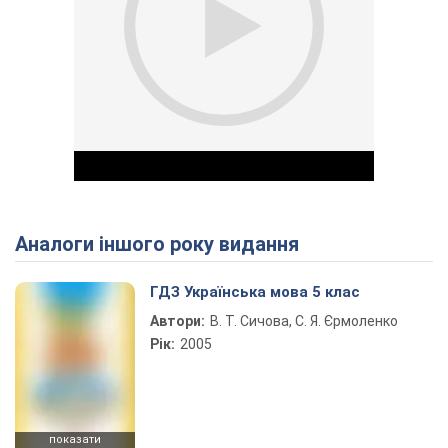
Аналоги іншого року видання
Play Video
ГДЗ Українська мова 5 клас
Автори:
В. Т. Сичова, С. Я. Єрмоленко
Рік:
2005
показати