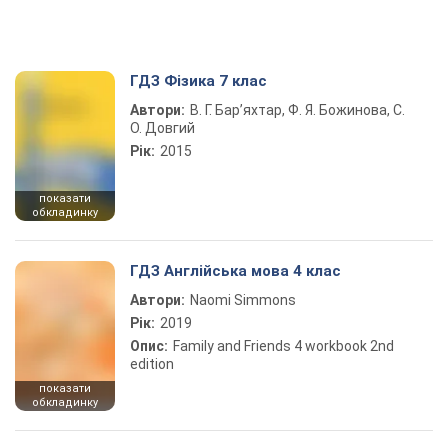
ГДЗ Фізика 7 клас
Автори:
В. Г. Бар’яхтар, Ф. Я. Божинова, С.
О. Довгий
Рік:
2015
показати
обкладинку
ГДЗ Англійська мова 4 клас
Автори:
Naomi Simmons
Рік:
2019
Опис:
Family and Friends 4 workbook 2nd
edition
показати
обкладинку