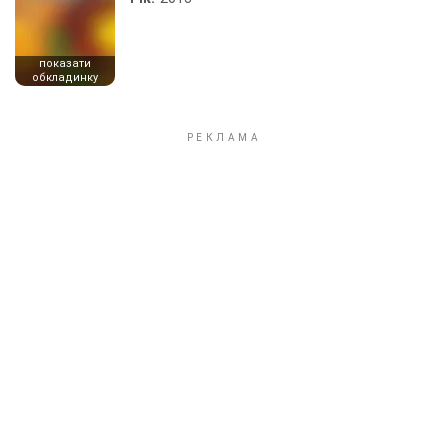
показати
обкладинку