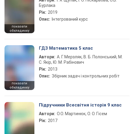
Автори:
І. Я. Щупак, І. О. Піскарьова, О.В.
Бурлака
Рік:
2019
Опис:
Інтегрований курс
показати
обкладинку
ГДЗ Математика 5 клас
Автори:
А. Г. Мерзляк, В. Б. Полонський, М.
С. Якір, Ю. М. Рабінович
Рік:
2013
Опис:
Збірник задач і контрольних робіт
показати
обкладинку
Підручники Всесвітня історія 9 клас
Автори:
О.О. Мартинюк, О. О. Гісем
Рік:
2017