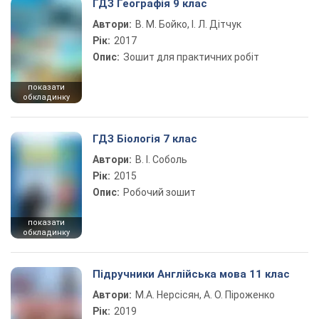
ГДЗ Географія 9 клас
Автори:
В. М. Бойко, І. Л. Дітчук
Рік:
2017
Опис:
Зошит для практичних робіт
показати
обкладинку
ГДЗ Біологія 7 клас
Автори:
В. І. Соболь
Рік:
2015
Опис:
Робочий зошит
показати
обкладинку
Підручники Англійська мова 11 клас
Автори:
М.А. Нерсісян, А. О. Піроженко
Рік:
2019