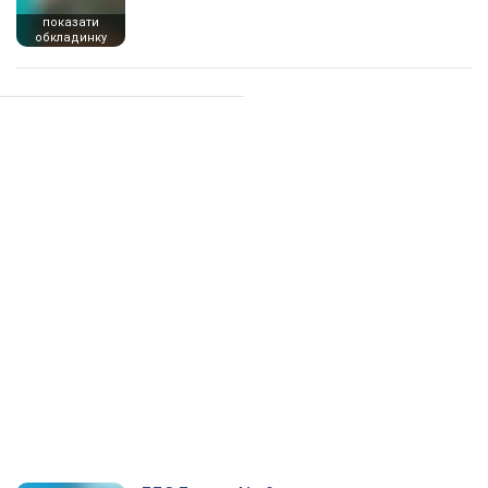
показати
обкладинку