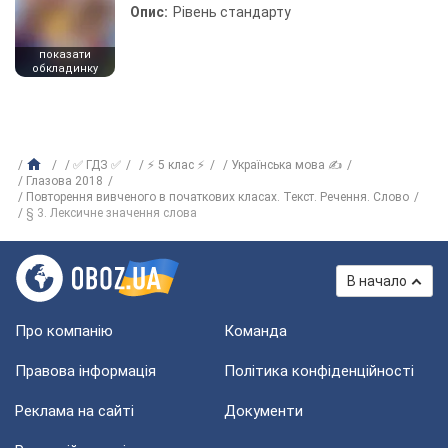
Опис:
Рівень стандарту
показати
обкладинку
✅ ГДЗ ✅
⚡ 5 клас ⚡
Українська мова ✍
Глазова 2018
Повторення вивченого в початкових класах. Текст. Речення. Слово
§ 3. Лексичне значення слова
В начало
Про компанію
Команда
Правова інформація
Політика конфіденційності
Реклама на сайті
Документи