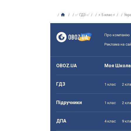
✅ ГДЗ ✅
⚡ 5 клас ⚡
Укр
Про компанію
Реклама на сай
OBOZ.UA
Моя Школа
ГДЗ
1 клас
2 кл
Підручники
1 клас
2 кл
ДПА
4 клас
9 кл