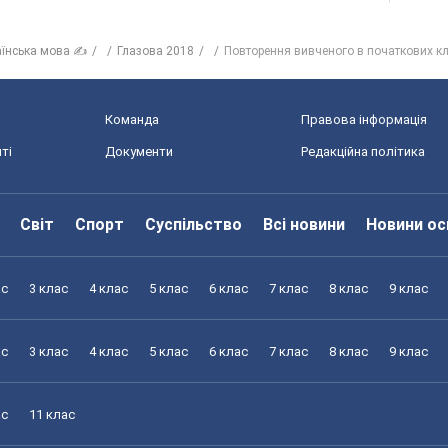
аїнська мова ✍
Глазова 2018
Повторення вивченого в початкових кл
Команда
Правова інформація
ті
Документи
Редакційна політика
Світ
Спорт
Суспільство
Всі новини
Новини ос
ас
3 клас
4 клас
5 клас
6 клас
7 клас
8 клас
9 клас
ас
3 клас
4 клас
5 клас
6 клас
7 клас
8 клас
9 клас
ас
11 клас