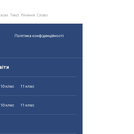
асах. Текст. Речення. Слово
Політика конфіденційності
віти
10 клас
11 клас
10 клас
11 клас