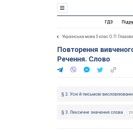
ГДЗ
Підр
Українська мова 5 клас О. П. Глазов
Повторення вивченого в початкових класах. Текст.
Речення. Слово
§ 2. Усні й письмові висловлюванн
§ 3. Лексичне значення слова
33