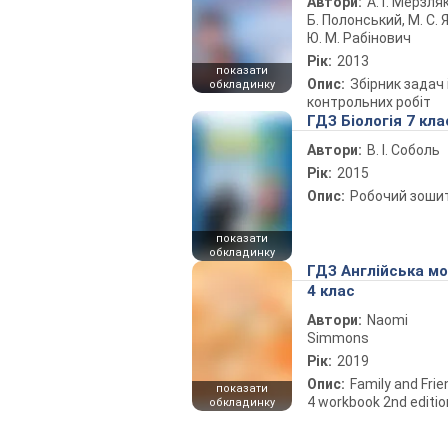
Автори:
А. Г. Мерзляк
Б. Полонський, М. С. Я
Ю. М. Рабінович
Рік:
2013
показати
Опис:
Збірник задач 
обкладинку
контрольних робіт
ГДЗ Біологія 7 кла
Автори:
В. І. Соболь
Рік:
2015
Опис:
Робочий зоши
показати
обкладинку
ГДЗ Англійська м
4 клас
Автори:
Naomi
Simmons
Рік:
2019
Опис:
Family and Fri
показати
4 workbook 2nd editio
обкладинку