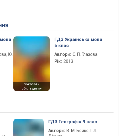
ння
 мова
ГДЗ Українська мова
5 клас
ова, Ю.
Автори:
О. П. Глазова
Рік:
2013
показати
обкладинку
5
ГДЗ Географія 9 клас
Автори:
В. М. Бойко, І. Л.
Дітчук