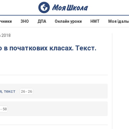
учники
ЗНО
ДПА
Онлайн уроки
НМТ
Моя їдаль
а 2018
я, текст
26 - 26
 - 58