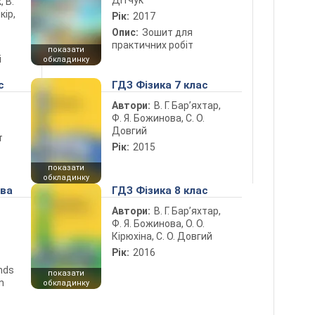
, В.
кір,
Рік:
2017
Опис:
Зошит для
практичних робіт
показати
і
обкладинку
с
ГДЗ Фізика 7 клас
Автори:
В. Г. Бар’яхтар,
Ф. Я. Божинова, С. О.
Довгий
т
Рік:
2015
показати
обкладинку
ова
ГДЗ Фізика 8 клас
Автори:
В. Г. Бар’яхтар,
Ф. Я. Божинова, О. О.
Кірюхіна, С. О. Довгий
Рік:
2016
ends
показати
n
обкладинку