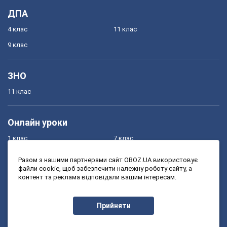
ДПА
4 клас
11 клас
9 клас
ЗНО
11 клас
Онлайн уроки
1 клас
7 клас
2 клас
8 клас
Разом з нашими партнерами сайт OBOZ.UA використовує
файли cookie, щоб забезпечити належну роботу сайту, а
3 клас
9 клас
контент та реклама відповідали вашим інтересам.
4 клас
10 клас
5 клас
11 клас
Прийняти
6 клас