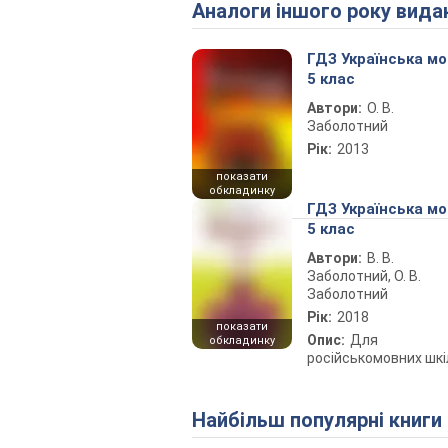
Аналоги іншого року вида
ГДЗ Українська м
5 клас
Автори:
О. В.
Заболотний
Рік:
2013
показати
обкладинку
ГДЗ Українська м
5 клас
Автори:
В. В.
Заболотний, О. В.
Заболотний
Рік:
2018
показати
Опис:
Для
обкладинку
російськомовних шкі
Найбільш популярні книги