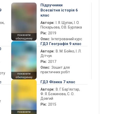
Підручники
9
Всесвітня історія 6
клас
юк,
Автори:
І. Я. Щупак, І. О.
Піскарьова, О.В. Бурлака
Рік:
2019
показати
обкладинку
Опис:
Інтегрований курс
ГДЗ Географія 9 клас
0
Автори:
В. М. Бойко, І. Л.
Дітчук
а
Рік:
2017
Опис:
Зошит для
практичних робіт
рту
показати
обкладинку
с
ГДЗ Фізика 7 клас
Автори:
В. Г. Бар’яхтар,
Ф. Я. Божинова, С. О.
Довгий
т
Рік:
2015
показати