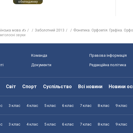
обкладинку
аїнська мова ✍
Заболотний 2013
Фонетика. Орфоепія. Графіка. Орф
риголосні звуки
Команда
Правова інформація
ті
Документи
Редакційна політика
Світ
Спорт
Суспільство
Всі новини
Новини ос
ас
3 клас
4 клас
5 клас
6 клас
7 клас
8 клас
9 клас
ас
3 клас
4 клас
5 клас
6 клас
7 клас
8 клас
9 клас