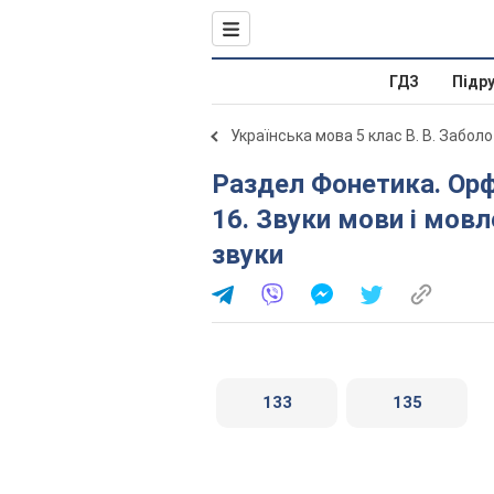
ГДЗ
Підр
Українська мова 5 клас В. В. Забол
Раздел Фонетика. Орфоепія. Графіка. Орфографія. §
16. Звуки мови і мовл
звуки
133
135