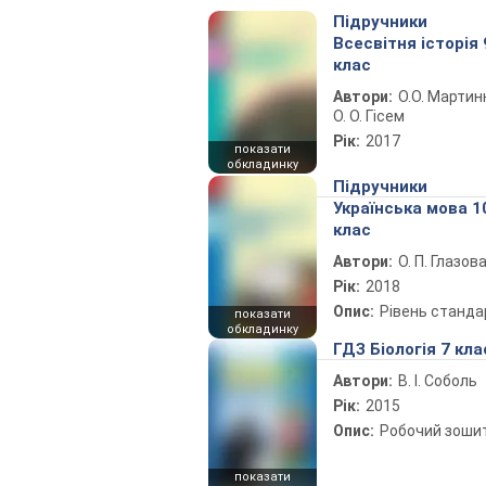
Підручники
Всесвітня історія 
клас
Автори:
О.О. Мартин
О. О. Гісем
Рік:
2017
показати
обкладинку
Підручники
Українська мова 1
клас
Автори:
О. П. Глазов
Рік:
2018
Опис:
Рівень станда
показати
обкладинку
ГДЗ Біологія 7 кла
Автори:
В. І. Соболь
Рік:
2015
Опис:
Робочий зоши
показати