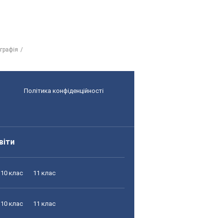
ографія
Політика конфіденційності
віти
10 клас
11 клас
10 клас
11 клас