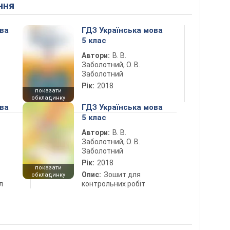
ння
ова
ГДЗ Українська мова
5 клас
Автори:
В. В.
Заболотний, О. В.
Заболотний
Рік:
2018
показати
обкладинку
ова
ГДЗ Українська мова
5 клас
Автори:
В. В.
Заболотний, О. В.
Заболотний
Рік:
2018
показати
Опис:
Зошит для
обкладинку
л
контрольних робіт