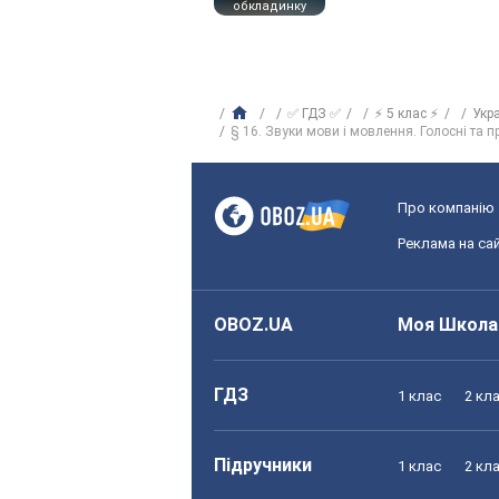
обкладинку
✅ ГДЗ ✅
⚡ 5 клас ⚡
Укр
§ 16. Звуки мови і мовлення. Голосні та п
Про компанію
Реклама на сай
OBOZ.UA
Моя Школа
ГДЗ
1 клас
2 кл
Підручники
1 клас
2 кл