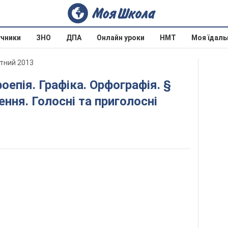
учники
ЗНО
ДПА
Онлайн уроки
НМТ
Моя їдаль
отний 2013
ення. Голосні та приголосні