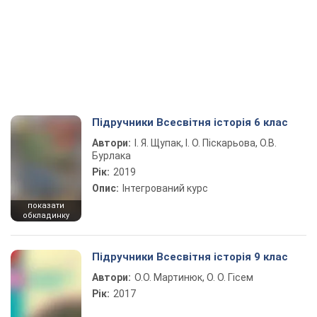
Підручники Всесвітня історія 6 клас
Автори:
І. Я. Щупак, І. О. Піскарьова, О.В.
Бурлака
Рік:
2019
Опис:
Інтегрований курс
показати
обкладинку
Підручники Всесвітня історія 9 клас
Автори:
О.О. Мартинюк, О. О. Гісем
Рік:
2017