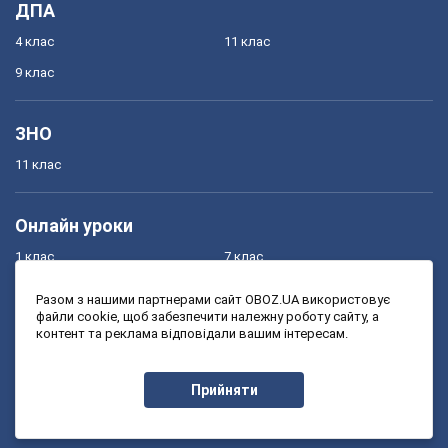
ДПА
4 клас
11 клас
9 клас
ЗНО
11 клас
Онлайн уроки
1 клас
7 клас
2 клас
8 клас
Разом з нашими партнерами сайт OBOZ.UA використовує
файли cookie, щоб забезпечити належну роботу сайту, а
3 клас
9 клас
контент та реклама відповідали вашим інтересам.
4 клас
10 клас
5 клас
11 клас
Прийняти
6 клас