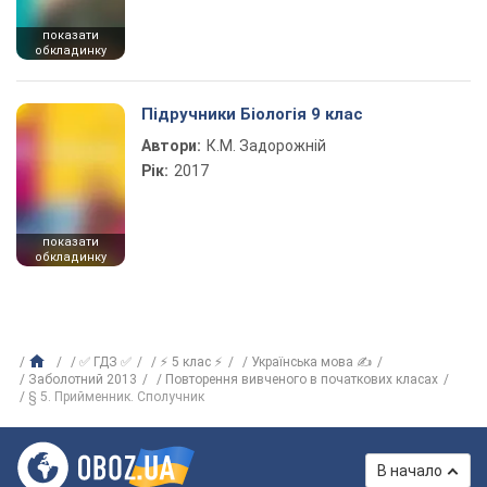
показати
обкладинку
Підручники Біологія 9 клас
Автори:
К.М. Задорожній
Рік:
2017
показати
обкладинку
✅ ГДЗ ✅
⚡ 5 клас ⚡
Українська мова ✍
Заболотний 2013
Повторення вивченого в початкових класах
§ 5. Прийменник. Сполучник
В начало