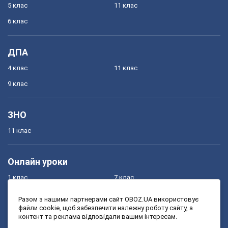
5 клас
11 клас
6 клас
ДПА
4 клас
11 клас
9 клас
ЗНО
11 клас
Онлайн уроки
1 клас
7 клас
2 клас
8 клас
Разом з нашими партнерами сайт OBOZ.UA використовує
файли cookie, щоб забезпечити належну роботу сайту, а
3 клас
9 клас
контент та реклама відповідали вашим інтересам.
4 клас
10 клас