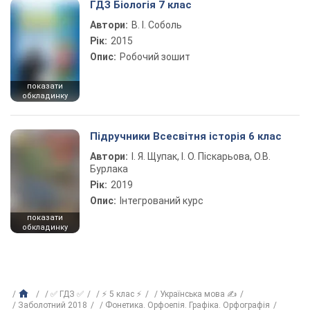
ГДЗ Біологія 7 клас
Автори:
В. І. Соболь
Рік:
2015
Опис:
Робочий зошит
показати
обкладинку
Підручники Всесвітня історія 6 клас
Автори:
І. Я. Щупак, І. О. Піскарьова, О.В.
Бурлака
Рік:
2019
Опис:
Інтегрований курс
показати
обкладинку
✅ ГДЗ ✅
⚡ 5 клас ⚡
Українська мова ✍
Заболотний 2018
Фонетика. Орфоепія. Графіка. Орфографія