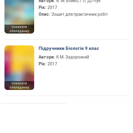
Автори:
В. М. Бойко, І. Л. Дітчук
Рік:
2017
Опис:
Зошит для практичних робіт
показати
обкладинку
Підручники Біологія 9 клас
Автори:
К.М. Задорожній
Рік:
2017
показати
обкладинку