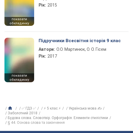
Рік:
2015
показати
обкладинку
Підручники Всесвітня історія 9 клас
Автори:
О.О. Мартинюк, О. О. Гісем
Рік:
2017
показати
обкладинку
✅ ГДЗ ✅
⚡ 5 клас ⚡
Українська мова ✍
Заболотний 2018
Будова слова. Словотвір. Орфографія. Елементи стилістики
§ 44. Основа слова та закінчення