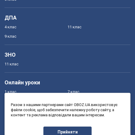
ДПА
4 клас
11 клас
9 клас
ЗНО
11 клас
Онлайн уроки
1 клас
7 клас
2 клас
8 клас
Разом з нашими партнерами сайт OBOZ.UA використовує
файли cookie, щоб забезпечити належну роботу сайту, а
3 клас
9 клас
контент та реклама відповідали вашим інтересам.
4 клас
10 клас
5 клас
11 клас
Прийняти