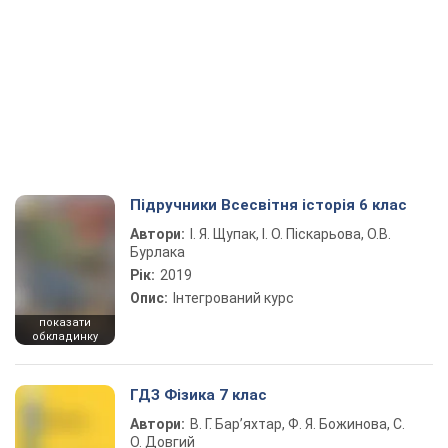
Підручники Всесвітня історія 6 клас
Автори:
І. Я. Щупак, І. О. Піскарьова, О.В.
Бурлака
Рік:
2019
Опис:
Інтегрований курс
показати
обкладинку
ГДЗ Фізика 7 клас
Автори:
В. Г. Бар’яхтар, Ф. Я. Божинова, С.
О. Довгий