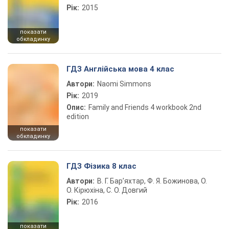
Рік:
2015
показати
обкладинку
ГДЗ Англійська мова 4 клас
Автори:
Naomi Simmons
Рік:
2019
Опис:
Family and Friends 4 workbook 2nd
edition
показати
обкладинку
ГДЗ Фізика 8 клас
Автори:
В. Г. Бар’яхтар, Ф. Я. Божинова, О.
О. Кірюхіна, С. О. Довгий
Рік:
2016
показати