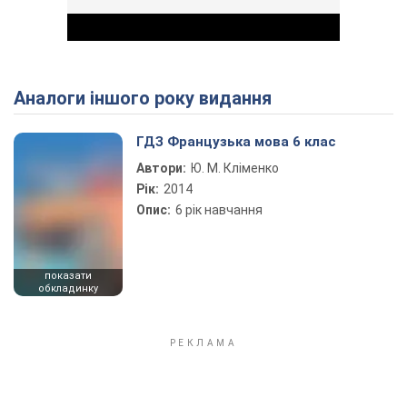
Аналоги іншого року видання
Play Video
ГДЗ Французька мова 6 клас
Автори:
Ю. М. Кліменко
Рік:
2014
Опис:
6 рiк навчання
показати
обкладинку