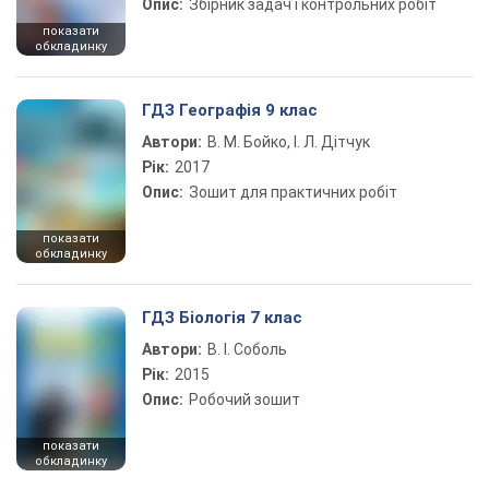
Опис:
Збірник задач і контрольних робіт
показати
обкладинку
ГДЗ Географія 9 клас
Автори:
В. М. Бойко, І. Л. Дітчук
Рік:
2017
Опис:
Зошит для практичних робіт
показати
обкладинку
ГДЗ Біологія 7 клас
Автори:
В. І. Соболь
Рік:
2015
Опис:
Робочий зошит
показати
обкладинку