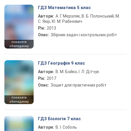
ГДЗ Математика 5 клас
Автори:
А. Г. Мерзляк, В. Б. Полонський, М.
С. Якір, Ю. М. Рабінович
Рік:
2013
Опис:
Збірник задач і контрольних робіт
показати
обкладинку
ГДЗ Географія 9 клас
Автори:
В. М. Бойко, І. Л. Дітчук
Рік:
2017
Опис:
Зошит для практичних робіт
показати
обкладинку
ГДЗ Біологія 7 клас
Автори:
В. І. Соболь