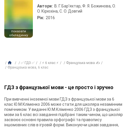
Автори:
В. Г. Бар’яхтар, Ф. Я. Божинова, О.
О. Кірюхіна, С. О. Довгий
Рік:
2016
показати
обкладинку
✅ ГДЗ ✅
⚡ 6 клас ⚡
Французька мова ✍
Французька мова, 6 клас
ГДЗ з французької мови - це просто і зручно
При вивченні іноземної мови ГДЗ з французької мови за 6
клас Ю.М.Кліменко 2006 може стати для школяра незамінним
помічником. У виданні Ю.М.Кліменко 2006 ГДЗ з французької
мови за 6 клас всі завдання підібрані таким чином, що школяр
засвоює основні правила орфографії та правопису
іншомовних слів в ігровій формі. Виконуючи цікаві завдання,