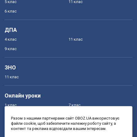
5 клас
11 клас
6 клас
ДПА
4 клас
11 клас
9 клас
ЗНО
11 клас
Онлайн уроки
1 клас
7 клас
2 клас
8 клас
Разом з нашими партнерами сайт OBOZ.UA використовує
файли cookie, щоб забезпечити належну роботу сайту, а
3 клас
9 клас
контент та реклама відповідали вашим інтересам.
4 клас
10 клас