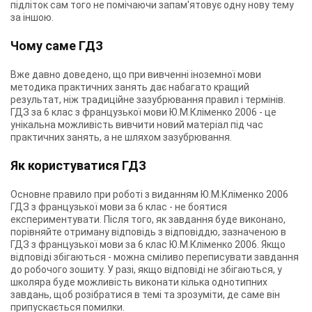
підліток сам того не помічаючи запам'ятовує одну нову тему
за іншою.
Чому саме ГДЗ
Вже давно доведено, що при вивченні іноземної мови
методика практичних занять дає набагато кращий
результат, ніж традиційне зазубрювання правил і термінів.
ГДЗ за 6 клас з французької мови Ю.М.Кліменко 2006 - це
унікальна можливість вивчити новий матеріал під час
практичних занять, а не шляхом зазубрювання.
Як користуватися ГДЗ
Основне правило при роботі з виданням Ю.М.Кліменко 2006
ГДЗ з французької мови за 6 клас - не боятися
експериментувати. Після того, як завдання буде виконано,
порівняйте отриману відповідь з відповіддю, зазначеною в
ГДЗ з французької мови за 6 клас Ю.М.Кліменко 2006. Якщо
відповіді збігаються - можна сміливо переписувати завдання
до робочого зошиту. У разі, якщо відповіді не збігаються, у
школяра буде можливість виконати кілька однотипних
завдань, щоб розібратися в темі та зрозуміти, де саме він
припускається помилки.