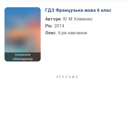
Play Video
ГДЗ Французька мова 6 клас
Автори:
Ю. М. Кліменко
Рік:
2014
Опис:
6 рiк навчання
показати
обкладинку