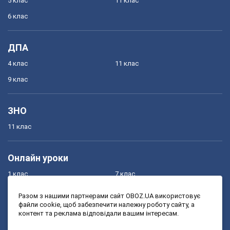
5 клас
11 клас
6 клас
ДПА
4 клас
11 клас
9 клас
ЗНО
11 клас
Онлайн уроки
1 клас
7 клас
2 клас
8 клас
Разом з нашими партнерами сайт OBOZ.UA використовує
файли cookie, щоб забезпечити належну роботу сайту, а
3 клас
9 клас
контент та реклама відповідали вашим інтересам.
4 клас
10 клас