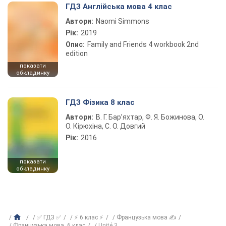
ГДЗ Англійська мова 4 клас
Автори:
Naomi Simmons
Рік:
2019
Опис:
Family and Friends 4 workbook 2nd
edition
показати
обкладинку
ГДЗ Фізика 8 клас
Автори:
В. Г. Бар’яхтар, Ф. Я. Божинова, О.
О. Кірюхіна, С. О. Довгий
Рік:
2016
показати
обкладинку
✅ ГДЗ ✅
⚡ 6 клас ⚡
Французька мова ✍
Французька мова, 6 клас
Unité 3