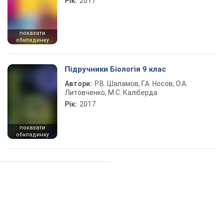
Рік:
2017
показати
обкладинку
Підручники Біологія 9 клас
Автори:
Р.В. Шаламов, Г.А. Носов, О.А.
Литовченко, М.С. Каліберда
Рік:
2017
показати
обкладинку