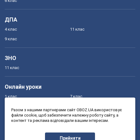
6 клас
ДПА
4 клас
11 клас
9 клас
ЗНО
11 клас
Онлайн уроки
1 клас
7 клас
2 клас
8 клас
Разом з нашими партнерами сайт OBOZ.UA використовує
файли cookie, щоб забезпечити належну роботу сайту, а
3 клас
9 клас
контент та реклама відповідали вашим інтересам.
4 клас
10 клас
5 клас
11 клас
Прийняти