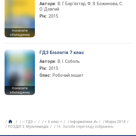
Автори:
В. Г. Бар’яхтар, Ф. Я. Божинова, С.
О. Довгий
Рік:
2015
показати
обкладинку
ГДЗ Біологія 7 клас
Автори:
В. І. Соболь
Рік:
2015
Опис:
Робочий зошит
показати
обкладинку
✅ ГДЗ ✅
⚡ 6 клас ⚡
Інформатика ✍
Морзе 2014
РОЗДІЛ 3. Мультимедіа
16. Засоби перегляду зображень