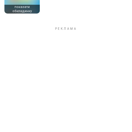
показати
обкладинку