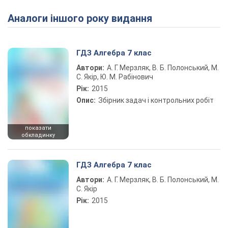
Аналоги іншого року видання
Play Video
ГДЗ Алгебра 7 клас
Автори:
А. Г. Мерзляк, В. Б. Полонський, М.
С. Якір, Ю. М. Рабінович
Рік:
2015
Опис:
Збірник задач і контрольних робіт
показати
обкладинку
ГДЗ Алгебра 7 клас
Автори:
А. Г. Мерзляк, В. Б. Полонський, М.
С. Якір
Рік:
2015