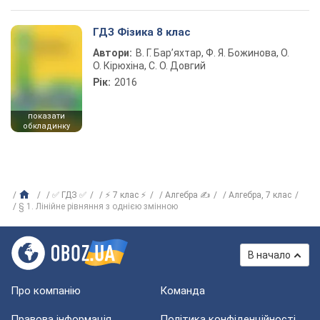
ГДЗ Фізика 8 клас
Автори:
В. Г. Бар’яхтар, Ф. Я. Божинова, О.
О. Кірюхіна, С. О. Довгий
Рік:
2016
показати
обкладинку
✅ ГДЗ ✅
⚡ 7 клас ⚡
Алгебра ✍
Алгебра, 7 клас
§ 1. Лінійне рівняння з однією змінною
В начало
Про компанію
Команда
Правова інформація
Політика конфіденційності