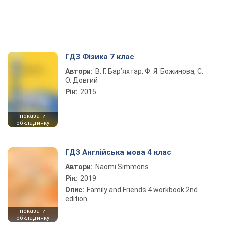
ГДЗ Фізика 7 клас
Автори:
В. Г. Бар’яхтар, Ф. Я. Божинова, С.
О. Довгий
Рік:
2015
показати
обкладинку
ГДЗ Англійська мова 4 клас
Автори:
Naomi Simmons
Рік:
2019
Опис:
Family and Friends 4 workbook 2nd
edition
показати
обкладинку