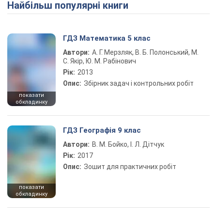
Найбільш популярні книги
ГДЗ Математика 5 клас
Автори:
А. Г. Мерзляк, В. Б. Полонський, М.
С. Якір, Ю. М. Рабінович
Рік:
2013
Опис:
Збірник задач і контрольних робіт
показати
обкладинку
ГДЗ Географія 9 клас
Автори:
В. М. Бойко, І. Л. Дітчук
Рік:
2017
Опис:
Зошит для практичних робіт
показати
обкладинку