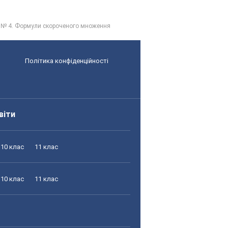
 № 4. Формули скороченого множення
Політика конфіденційності
віти
10 клас
11 клас
10 клас
11 клас