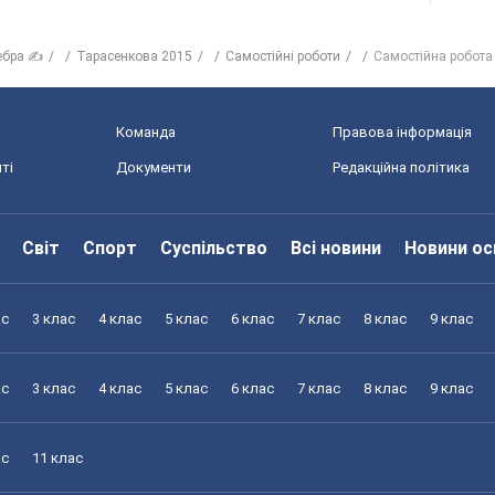
ебра ✍
Тарасенкова 2015
Самостійні роботи
Самостійна робота
Команда
Правова інформація
ті
Документи
Редакційна політика
Світ
Спорт
Суспільство
Всі новини
Новини ос
ас
3 клас
4 клас
5 клас
6 клас
7 клас
8 клас
9 клас
ас
3 клас
4 клас
5 клас
6 клас
7 клас
8 клас
9 клас
ас
11 клас