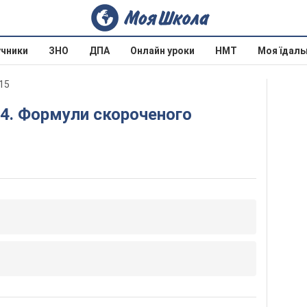
учники
ЗНО
ДПА
Онлайн уроки
НМТ
Моя їдаль
15