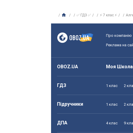
✅ ГДЗ ✅
⚡ 7 клас ⚡
Алг
Про компанію
Реклама на сай
OBOZ.UA
Моя Школа
ГДЗ
1 клас
2 кл
Підручники
1 клас
2 кл
ДПА
4 клас
9 кл