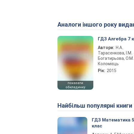
Аналоги іншого року вида
ГДЗ Алгебра 7 
Автори:
Н.А.
Тарасенкова, І.М.
Богатирьова, О.М.
Коломієць
Рік:
2015
показати
обкладинку
Найбільш популярні книги
ГДЗ Математика 
клас