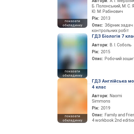
Автори:
А. Г. Мерзляк
Б. Полонський, М. С. Я
Ю. М. Рабінович
Рік:
2013
показати
Опис:
Збірник задач 
обкладинку
контрольних робіт
ГДЗ Біологія 7 кла
Автори:
В. І. Соболь
Рік:
2015
Опис:
Робочий зоши
показати
обкладинку
ГДЗ Англійська м
4 клас
Автори:
Naomi
Simmons
Рік:
2019
Опис:
Family and Fri
показати
4 workbook 2nd editio
обкладинку