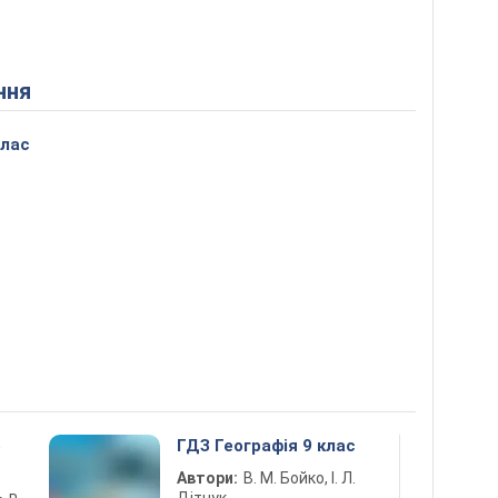
ння
клас
5
ГДЗ Географія 9 клас
Автори:
В. М. Бойко, І. Л.
Дітчук