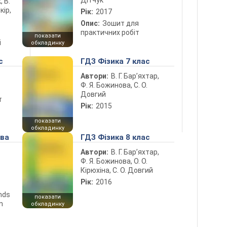
, В.
кір,
Рік:
2017
Опис:
Зошит для
практичних робіт
показати
і
обкладинку
с
ГДЗ Фізика 7 клас
Автори:
В. Г. Бар’яхтар,
Ф. Я. Божинова, С. О.
Довгий
т
Рік:
2015
показати
обкладинку
ова
ГДЗ Фізика 8 клас
Автори:
В. Г. Бар’яхтар,
Ф. Я. Божинова, О. О.
Кірюхіна, С. О. Довгий
Рік:
2016
ends
показати
n
обкладинку