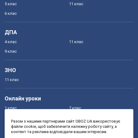
5 клас
11 клас
6 клас
ДПА
4 клас
11 клас
9 клас
ЗНО
11 клас
Онлайн уроки
1 клас
7 клас
2 клас
8 клас
Разом з нашими партнерами сайт OBOZ.UA використовує
файли cookie, щоб забезпечити належну роботу сайту, а
3 клас
9 клас
контент та реклама відповідали вашим інтересам.
4 клас
10 клас