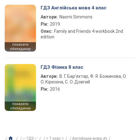
ГДЗ Англійська мова 4 клас
Автори:
Naomi Simmons
Рік:
2019
Опис:
Family and Friends 4 workbook 2nd
edition
показати
обкладинку
ГДЗ Фізика 8 клас
Автори:
В. Г. Бар’яхтар, Ф. Я. Божинова, О.
О. Кірюхіна, С. О. Довгий
Рік:
2016
показати
обкладинку
✅ ГДЗ ✅
⚡ 7 клас ⚡
Англійська мова ✍