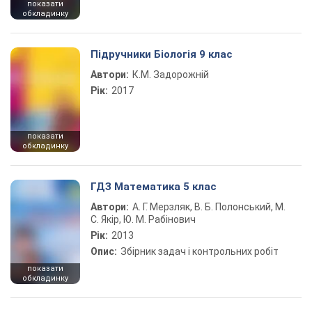
показати
обкладинку
Підручники Біологія 9 клас
Автори:
К.М. Задорожній
Рік:
2017
показати
обкладинку
ГДЗ Математика 5 клас
Автори:
А. Г. Мерзляк, В. Б. Полонський, М.
С. Якір, Ю. М. Рабінович
Рік:
2013
Опис:
Збірник задач і контрольних робіт
показати
обкладинку