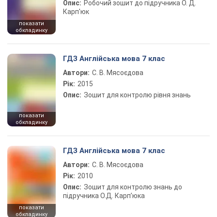
Опис:
Робочий зошит до підручника О. Д.
Карп'юк
показати
обкладинку
ГДЗ Англійська мова 7 клас
Автори:
С. В. Мясоєдова
Рік:
2015
Опис:
Зошит для контролю рівня знань
показати
обкладинку
ГДЗ Англійська мова 7 клас
Автори:
С. В. Мясоєдова
Рік:
2010
Опис:
Зошит для контролю знань до
підручника О.Д. Карп’юка
показати
обкладинку