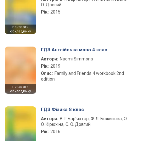
О. Довгий
Рік:
2015
показати
обкладинку
ГДЗ Англійська мова 4 клас
Автори:
Naomi Simmons
Рік:
2019
Опис:
Family and Friends 4 workbook 2nd
edition
показати
обкладинку
ГДЗ Фізика 8 клас
Автори:
В. Г. Бар’яхтар, Ф. Я. Божинова, О.
О. Кірюхіна, С. О. Довгий
Рік:
2016