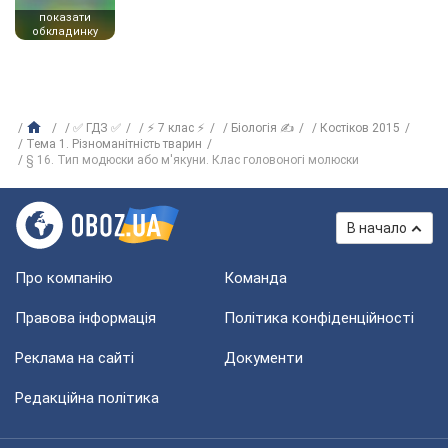
показати
обкладинку
✅ ГДЗ ✅
⚡ 7 клас ⚡
Біологія ✍
Костіков 2015
Тема 1. Різноманітність тварин
§ 16. Тип модюски або м'якуни. Клас головоногі молюски
В начало
Про компанію
Команда
Правова інформація
Політика конфіденційності
Реклама на сайті
Документи
Редакційна політика