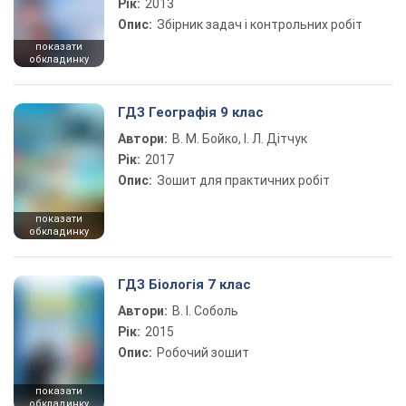
Рік:
2013
Опис:
Збірник задач і контрольних робіт
показати
обкладинку
ГДЗ Географія 9 клас
Автори:
В. М. Бойко, І. Л. Дітчук
Рік:
2017
Опис:
Зошит для практичних робіт
показати
обкладинку
ГДЗ Біологія 7 клас
Автори:
В. І. Соболь
Рік:
2015
Опис:
Робочий зошит
показати
обкладинку