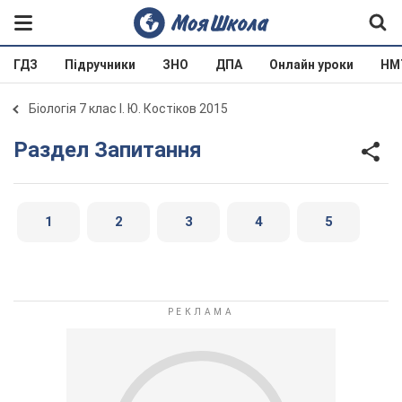
ГДЗ
Підручники
ЗНО
ДПА
Онлайн уроки
НМ
Біологія 7 клас І. Ю. Костіков 2015
Раздел Запитання
1
2
3
4
5