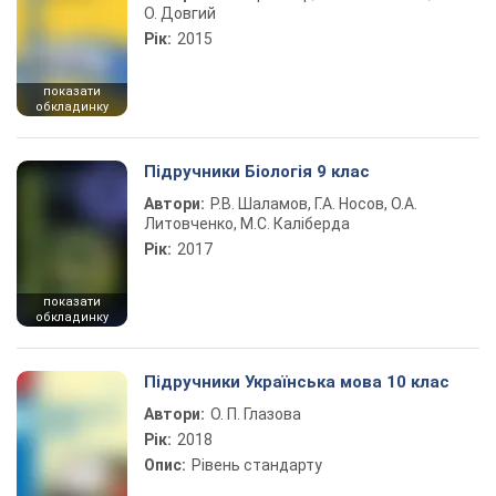
О. Довгий
Рік:
2015
показати
обкладинку
Підручники Біологія 9 клас
Автори:
Р.В. Шаламов, Г.А. Носов, О.А.
Литовченко, М.С. Каліберда
Рік:
2017
показати
обкладинку
Підручники Українська мова 10 клас
Автори:
О. П. Глазова
Рік:
2018
Опис:
Рівень стандарту