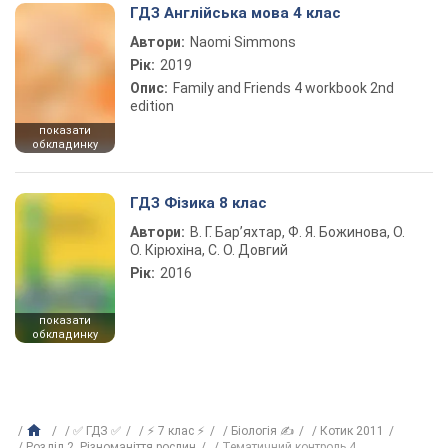
ГДЗ Англійська мова 4 клас
Автори:
Naomi Simmons
Рік:
2019
Опис:
Family and Friends 4 workbook 2nd
edition
показати
обкладинку
ГДЗ Фізика 8 клас
Автори:
В. Г. Бар’яхтар, Ф. Я. Божинова, О.
О. Кірюхіна, С. О. Довгий
Рік:
2016
показати
обкладинку
✅ ГДЗ ✅
⚡ 7 клас ⚡
Біологія ✍
Котик 2011
Розділ 2. Різноманіття рослин
Тематичний контроль 4