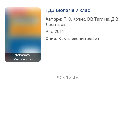
Play Video
ГДЗ Біологія 7 клас
Автори:
Т. С. Котик, О.В.Тагліна, Д.В.
Леонтьєв
Рік:
2011
Опис:
Комплексний зошит
показати
обкладинку