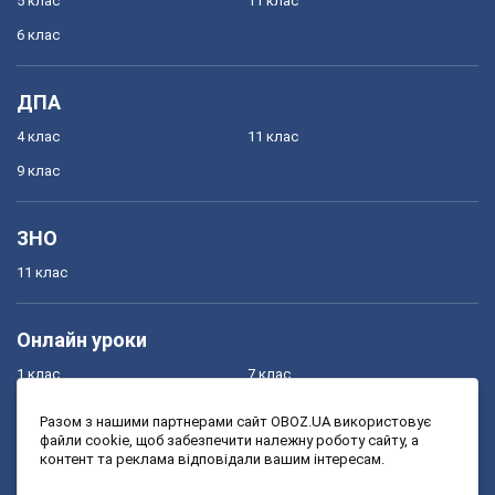
5 клас
11 клас
6 клас
ДПА
4 клас
11 клас
9 клас
ЗНО
11 клас
Онлайн уроки
1 клас
7 клас
2 клас
8 клас
Разом з нашими партнерами сайт OBOZ.UA використовує
файли cookie, щоб забезпечити належну роботу сайту, а
3 клас
9 клас
контент та реклама відповідали вашим інтересам.
4 клас
10 клас