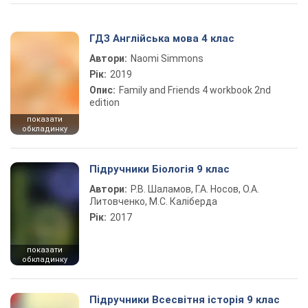
ГДЗ Англійська мова 4 клас
Автори:
Naomi Simmons
Рік:
2019
Опис:
Family and Friends 4 workbook 2nd
edition
показати
обкладинку
Підручники Біологія 9 клас
Автори:
Р.В. Шаламов, Г.А. Носов, О.А.
Литовченко, М.С. Каліберда
Рік:
2017
показати
обкладинку
Підручники Всесвітня історія 9 клас