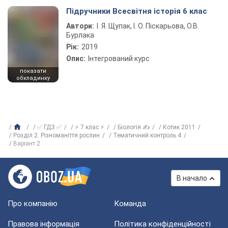
Підручники Всесвітня історія 6 клас
Автори:
І. Я. Щупак, І. О. Піскарьова, О.В.
Бурлака
Рік:
2019
Опис:
Інтегрований курс
показати
обкладинку
✅ ГДЗ ✅
⚡ 7 клас ⚡
Біологія ✍
Котик 2011
Розділ 2. Різноманіття рослин
Тематичний контроль 4
Варіант 2
В начало
Про компанію
Команда
Правова інформація
Політика конфіденційності