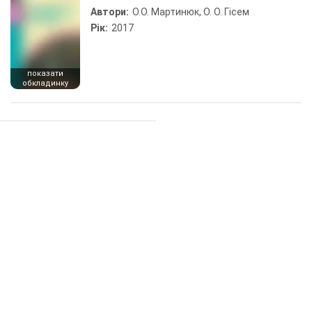
Автори:
О.О. Мартинюк, О. О. Гісем
Рік:
2017
показати
обкладинку