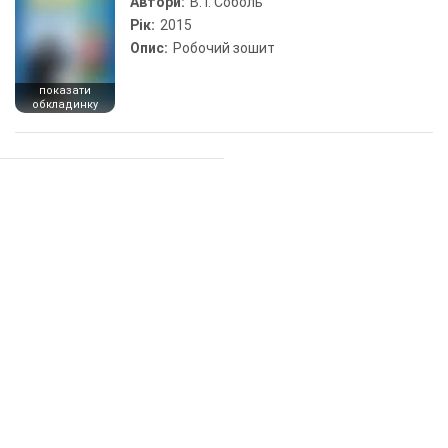
Автори:
В. І. Соболь
Рік:
2015
Опис:
Робочий зошит
показати
обкладинку