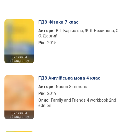
ГДЗ Фізика 7 клас
Автори:
В. Г. Бар’яхтар, Ф. Я. Божинова, С.
О. Довгий
Рік:
2015
показати
обкладинку
ГДЗ Англійська мова 4 клас
Автори:
Naomi Simmons
Рік:
2019
Опис:
Family and Friends 4 workbook 2nd
edition
показати
обкладинку