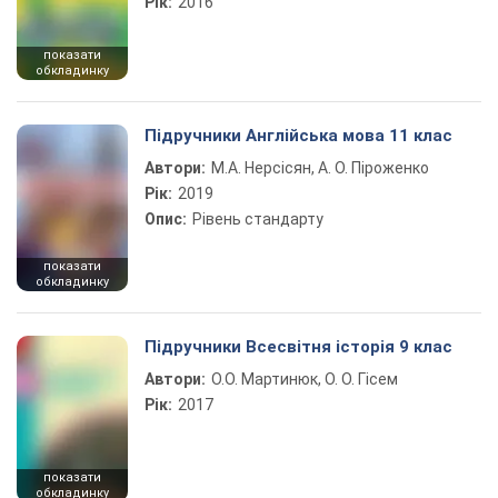
Рік:
2016
показати
обкладинку
Підручники Англійська мова 11 клас
Автори:
М.А. Нерсісян, А. О. Піроженко
Рік:
2019
Опис:
Рівень стандарту
показати
обкладинку
Підручники Всесвітня історія 9 клас
Автори:
О.О. Мартинюк, О. О. Гісем
Рік:
2017
показати
обкладинку