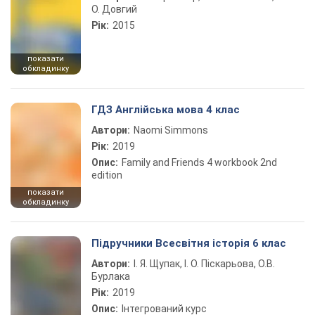
О. Довгий
Рік:
2015
показати
обкладинку
ГДЗ Англійська мова 4 клас
Автори:
Naomi Simmons
Рік:
2019
Опис:
Family and Friends 4 workbook 2nd
edition
показати
обкладинку
Підручники Всесвітня історія 6 клас
Автори:
І. Я. Щупак, І. О. Піскарьова, О.В.
Бурлака
Рік:
2019
Опис:
Інтегрований курс