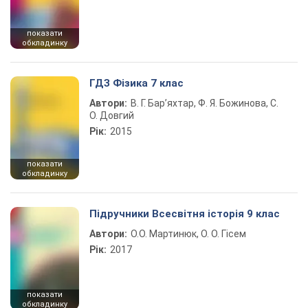
показати
обкладинку
ГДЗ Фізика 7 клас
Автори:
В. Г. Бар’яхтар, Ф. Я. Божинова, С.
О. Довгий
Рік:
2015
показати
обкладинку
Підручники Всесвітня історія 9 клас
Автори:
О.О. Мартинюк, О. О. Гісем
Рік:
2017
показати
обкладинку