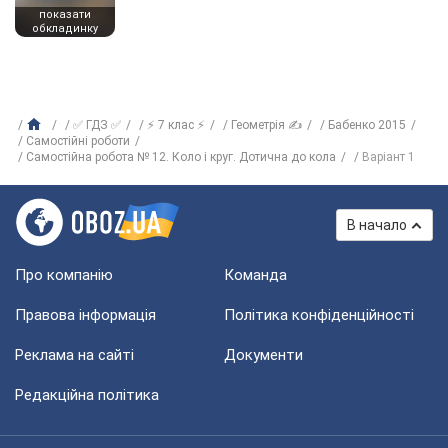
показати
обкладинку
✅ ГДЗ ✅
⚡ 7 клас ⚡
Геометрія ✍
Бабенко 2015
Самостійні роботи
Самостійна робота № 12. Коло і круг. Дотична до кола
Варіант 1
В начало
Про компанію
Команда
Правова інформація
Політика конфіденційності
Реклама на сайті
Документи
Редакційна політика