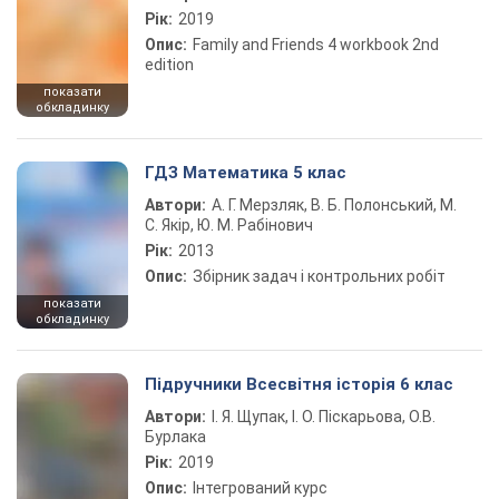
Рік:
2019
Опис:
Family and Friends 4 workbook 2nd
edition
показати
обкладинку
ГДЗ Математика 5 клас
Автори:
А. Г. Мерзляк, В. Б. Полонський, М.
С. Якір, Ю. М. Рабінович
Рік:
2013
Опис:
Збірник задач і контрольних робіт
показати
обкладинку
Підручники Всесвітня історія 6 клас
Автори:
І. Я. Щупак, І. О. Піскарьова, О.В.
Бурлака
Рік:
2019
Опис:
Інтегрований курс