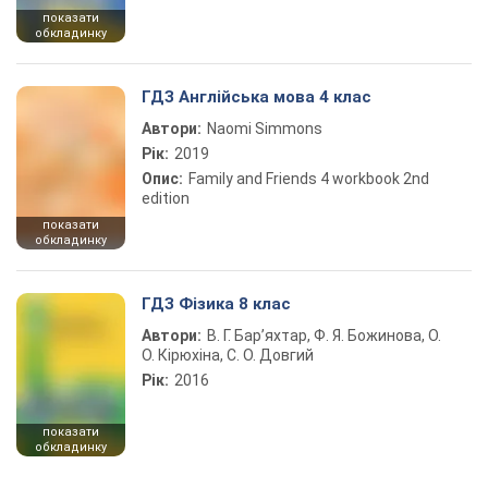
показати
обкладинку
ГДЗ Англійська мова 4 клас
Автори:
Naomi Simmons
Рік:
2019
Опис:
Family and Friends 4 workbook 2nd
edition
показати
обкладинку
ГДЗ Фізика 8 клас
Автори:
В. Г. Бар’яхтар, Ф. Я. Божинова, О.
О. Кірюхіна, С. О. Довгий
Рік:
2016
показати
обкладинку