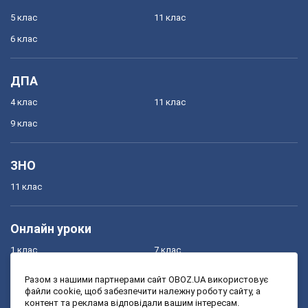
5 клас
11 клас
6 клас
ДПА
4 клас
11 клас
9 клас
ЗНО
11 клас
Онлайн уроки
1 клас
7 клас
2 клас
8 клас
Разом з нашими партнерами сайт OBOZ.UA використовує
файли cookie, щоб забезпечити належну роботу сайту, а
3 клас
9 клас
контент та реклама відповідали вашим інтересам.