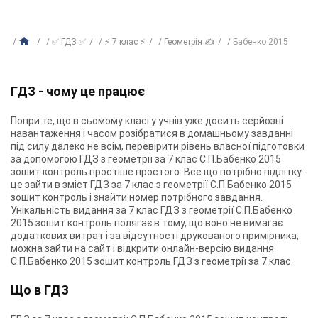
✅ ГДЗ ✅
⚡ 7 клас ⚡
Геометрія ✍
Бабенко 2015
ГДЗ - чому це працює
Попри те, що в сьомому класі у учнів уже досить серйозні
навантаження і часом розібратися в домашньому завданні
під силу далеко не всім, перевірити рівень власної підготовки
за допомогою ГДЗ з геометрії за 7 клас С.П.Бабенко 2015
зошит контроль простіше простого. Все що потрібно підлітку -
це зайти в зміст ГДЗ за 7 клас з геометрії С.П.Бабенко 2015
зошит контроль і знайти номер потрібного завдання.
Унікальність видання за 7 клас ГДЗ з геометрії С.П.Бабенко
2015 зошит контроль полягає в тому, що воно не вимагає
додаткових витрат і за відсутності друкованого примірника,
можна зайти на сайт і відкрити онлайн-версію видання
С.П.Бабенко 2015 зошит контроль ГДЗ з геометрії за 7 клас.
Що в ГДЗ