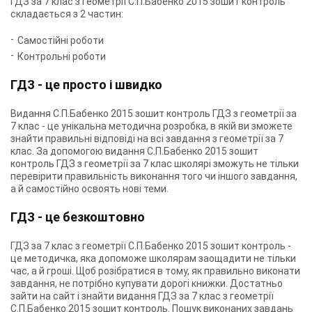
ГДЗ за 7 клас з геометрії С.П.Бабенко 2015 зошит контроль
складається з 2 частин:
Самостійні роботи
Контрольні роботи
ГДЗ - це просто і швидко
Видання С.П.Бабенко 2015 зошит контроль ГДЗ з геометрії за
7 клас - це унікальна методична розробка, в якій ви зможете
знайти правильні відповіді на всі завдання з геометрії за 7
клас. За допомогою видання С.П.Бабенко 2015 зошит
контроль ГДЗ з геометрії за 7 клас школярі зможуть не тільки
перевірити правильність виконання того чи іншого завдання,
а й самостійно освоять нові теми.
ГДЗ - це безкоштовно
ГДЗ за 7 клас з геометрії С.П.Бабенко 2015 зошит контроль -
це методичка, яка допоможе школярам заощадити не тільки
час, а й гроші. Щоб розібратися в тому, як правильно виконати
завдання, не потрібно купувати дорогі книжки. Достатньо
зайти на сайт і знайти видання ГДЗ за 7 клас з геометрії
С.П.Бабенко 2015 зошит контроль. Пошук виконаних завдань