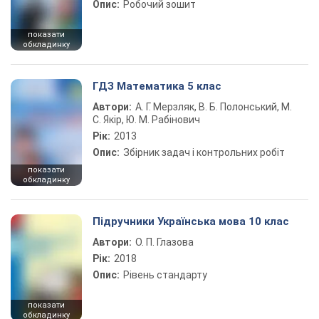
Опис:
Робочий зошит
показати
обкладинку
ГДЗ Математика 5 клас
Автори:
А. Г. Мерзляк, В. Б. Полонський, М.
С. Якір, Ю. М. Рабінович
Рік:
2013
Опис:
Збірник задач і контрольних робіт
показати
обкладинку
Підручники Українська мова 10 клас
Автори:
О. П. Глазова
Рік:
2018
Опис:
Рівень стандарту
показати
обкладинку