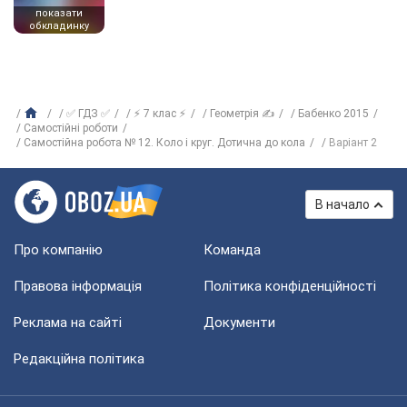
показати
обкладинку
✅ ГДЗ ✅
⚡ 7 клас ⚡
Геометрія ✍
Бабенко 2015
Самостійні роботи
Самостійна робота № 12. Коло і круг. Дотична до кола
Варіант 2
В начало
Про компанію
Команда
Правова інформація
Політика конфіденційності
Реклама на сайті
Документи
Редакційна політика