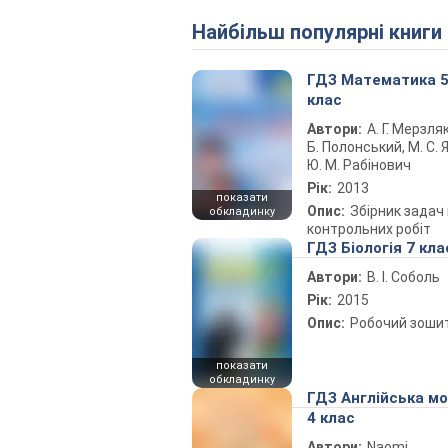
Найбільш популярні книги
ГДЗ Математика 
клас
Автори:
А. Г. Мерзляк
Б. Полонський, М. С. Я
Ю. М. Рабінович
Рік:
2013
показати
Опис:
Збірник задач 
обкладинку
контрольних робіт
ГДЗ Біологія 7 кла
Автори:
В. І. Соболь
Рік:
2015
Опис:
Робочий зоши
показати
обкладинку
ГДЗ Англійська м
4 клас
Автори:
Naomi