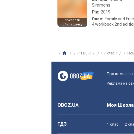
Simmons
Рік:
2019
Опис:
Family and Fri
показати
4 workbook 2nd editio
обкладинку
✅ ГДЗ ✅
⚡ 7 клас ⚡
Гео
Про компанію
Реклама на сай
OBOZ.UA
Моя Школа
ГДЗ
1 клас
2 кл