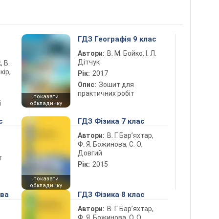
5
ГДЗ Географія 9 клас
Автори:
В. М. Бойко, І. Л.
Дітчук
, В.
кір,
Рік:
2017
Опис:
Зошит для
практичних робіт
показати
і
обкладинку
с
ГДЗ Фізика 7 клас
Автори:
В. Г. Бар’яхтар,
Ф. Я. Божинова, С. О.
Довгий
т
Рік:
2015
показати
обкладинку
ова
ГДЗ Фізика 8 клас
Автори:
В. Г. Бар’яхтар,
Ф. Я. Божинова, О. О.