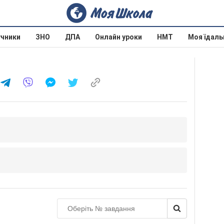
учники
ЗНО
ДПА
Онлайн уроки
НМТ
Моя їдаль
И