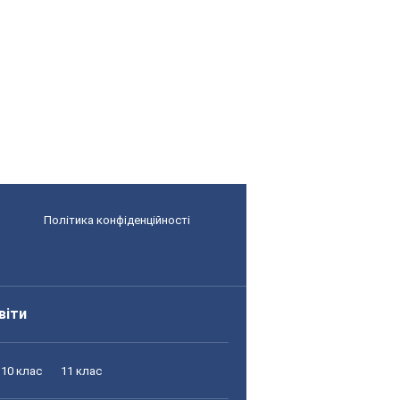
Політика конфіденційності
віти
10 клас
11 клас