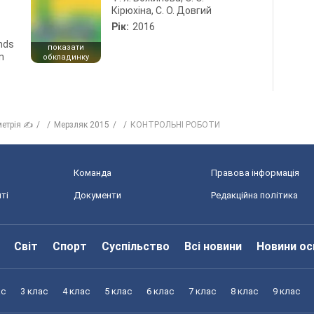
Кірюхіна, С. О. Довгий
Рік:
2016
ends
показати
n
обкладинку
метрія ✍
Мерзляк 2015
КОНТРОЛЬНІ РОБОТИ
Команда
Правова інформація
ті
Документи
Редакційна політика
Світ
Спорт
Суспільство
Всі новини
Новини ос
ас
3 клас
4 клас
5 клас
6 клас
7 клас
8 клас
9 клас