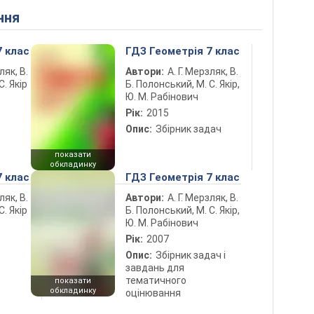
ння
7 клас
ГДЗ Геометрія 7 клас
ляк, В.
Автори:
А. Г. Мерзляк, В.
С. Якір
Б. Полонський, М. С. Якір,
Ю. М. Рабінович
Рік:
2015
Опис:
Збірник задач
показати
обкладинку
7 клас
ГДЗ Геометрія 7 клас
ляк, В.
Автори:
А. Г. Мерзляк, В.
С. Якір
Б. Полонський, М. С. Якір,
Ю. М. Рабінович
Рік:
2007
Опис:
Збірник задач і
завдань для
тематичного
показати
обкладинку
оцінювання