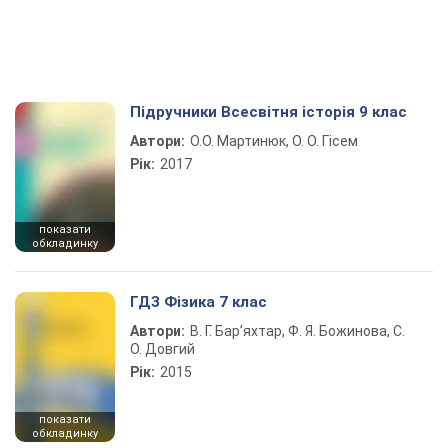
Підручники Всесвітня історія 9 клас
Автори:
О.О. Мартинюк, О. О. Гісем
Рік:
2017
показати
обкладинку
ГДЗ Фізика 7 клас
Автори:
В. Г. Бар’яхтар, Ф. Я. Божинова, С.
О. Довгий
Рік:
2015
показати
обкладинку