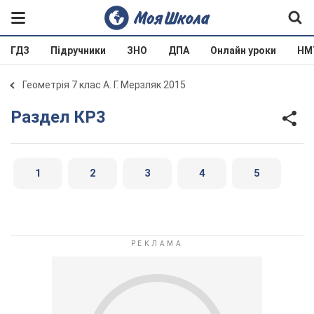
ГДЗ
Підручники
ЗНО
ДПА
Онлайн уроки
НМ
Геометрія 7 клас А. Г. Мерзляк 2015
Раздел КР3
1
2
3
4
5