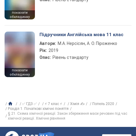
показати
обкладинку
Підручники Англійська мова 11 клас
Автори:
М.А. Нерсісян, А. О. Піроженко
Рік:
2019
Опис:
Рівень стандарту
показати
обкладинку
✅ ГДЗ ✅
⚡ 7 клас ⚡
Хімія ✍
Попель 2020
Розділ 1. Початкові хімічні поняття
§ 21. Схема хімічної реакції. Закон збереження маси речовин під час
хімічної реакції. Хімічне рівняння