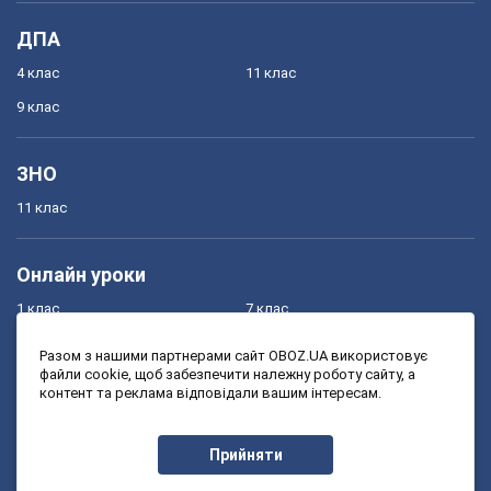
ДПА
4 клас
11 клас
9 клас
ЗНО
11 клас
Онлайн уроки
1 клас
7 клас
2 клас
8 клас
Разом з нашими партнерами сайт OBOZ.UA використовує
файли cookie, щоб забезпечити належну роботу сайту, а
3 клас
9 клас
контент та реклама відповідали вашим інтересам.
4 клас
10 клас
5 клас
11 клас
Прийняти
6 клас