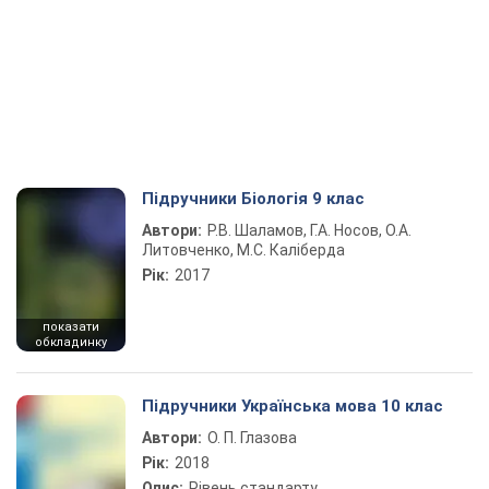
Підручники Біологія 9 клас
Автори:
Р.В. Шаламов, Г.А. Носов, О.А.
Литовченко, М.С. Каліберда
Рік:
2017
показати
обкладинку
Підручники Українська мова 10 клас
Автори:
О. П. Глазова
Рік:
2018
Опис:
Рівень стандарту