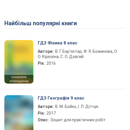
Найбільш популярні книги
Play Video
ГДЗ Фізика 8 клас
Автори:
В. Г. Бар’яхтар, Ф. Я. Божинова, О.
О. Кірюхіна, С. О. Довгий
Рік:
2016
показати
обкладинку
ГДЗ Географія 9 клас
Автори:
В. М. Бойко, І. Л. Дітчук
Рік:
2017
Опис:
Зошит для практичних робіт