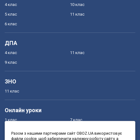
4 клас
10 клас
5 клас
11 клас
6 клас
ДПА
4 клас
11 клас
9 клас
ЗНО
11 клас
Онлайн уроки
1 клас
7 клас
2 клас
8 клас
Разом з нашими партнерами сайт OBOZ.UA використовує
файли cookie, щоб забезпечити належну роботу сайту, а
3 клас
9 клас