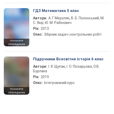
ГДЗ Математика 5 клас
Автори:
А. Г. Мерзляк, В. Б. Полонський, М.
С. Якір, Ю. М. Рабінович
Рік:
2013
Опис:
Збірник задач і контрольних робіт
показати
обкладинку
Підручники Всесвітня історія 6 клас
Автори:
І. Я. Щупак, І. О. Піскарьова, О.В.
Бурлака
Рік:
2019
Опис:
Інтегрований курс
показати
обкладинку