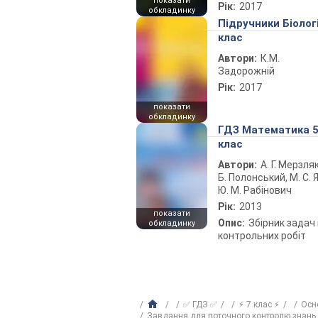
показати
Рік:
2017
обкладинку
Підручники Біолог
клас
Автори:
К.М.
Задорожній
Рік:
2017
показати
обкладинку
ГДЗ Математика 
клас
Автори:
А. Г. Мерзляк
Б. Полонський, М. С. Я
Ю. М. Рабінович
Рік:
2013
показати
Опис:
Збірник задач 
обкладинку
контрольних робіт
✅ ГДЗ ✅
⚡ 7 клас ⚡
Осн
Завдання для поточного контролю знань