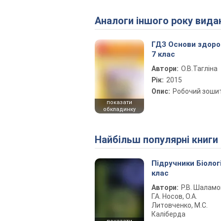
Аналоги іншого року вида
ГДЗ Основи здоро
7 клас
Автори:
О.В.Тагліна
Рік:
2015
Опис:
Робочий зоши
показати
обкладинку
Найбільш популярні книги
Підручники Біолог
клас
Автори:
Р.В. Шаламо
Г.А. Носов, О.А.
Литовченко, М.С.
Каліберда