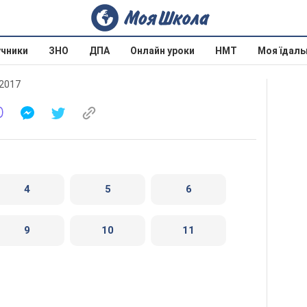
учники
ЗНО
ДПА
Онлайн уроки
НМТ
Моя їдаль
 2017
4
5
6
9
10
11