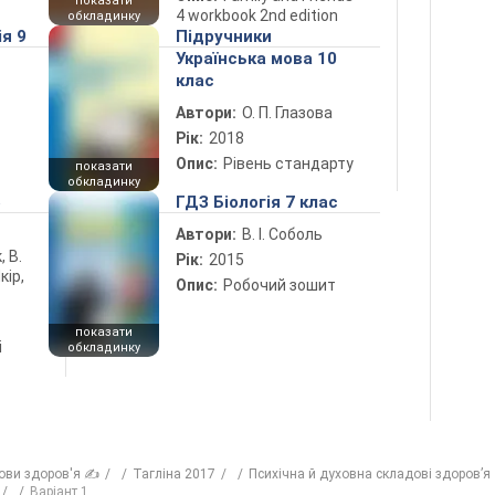
показати
4 workbook 2nd edition
обкладинку
ія 9
Підручники
Українська мова 10
клас
Автори:
О. П. Глазова
Рік:
2018
Опис:
Рівень стандарту
показати
обкладинку
5
ГДЗ Біологія 7 клас
Автори:
В. І. Соболь
, В.
Рік:
2015
кір,
Опис:
Робочий зошит
показати
і
обкладинку
ови здоров'я ✍
Тагліна 2017
Психічна й духовна складові здоров’я
Варіант 1