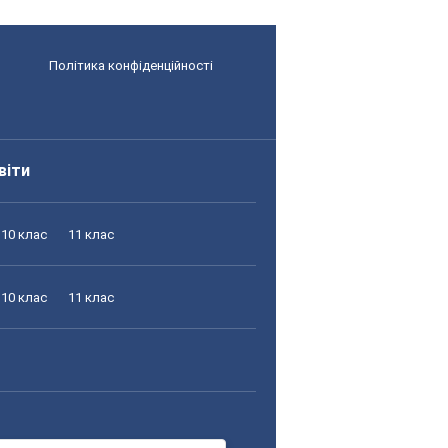
Політика конфіденційності
віти
10 клас
11 клас
10 клас
11 клас