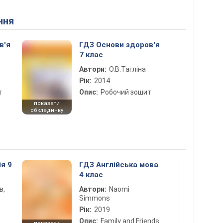
ння
в'я
ГДЗ Основи здоров'я
7 клас
Автори:
О.В.Тагліна
Рік:
2014
т
Опис:
Робочий зошит
показати
обкладинку
ія 9
ГДЗ Англійська мова
4 клас
в,
Автори:
Naomi
Simmons
Рік:
2019
Опис:
Family and Friends