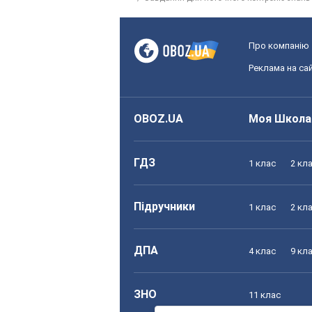
Про компанію
Реклама на сай
OBOZ.UA
Моя Школа
ГДЗ
1 клас
2 кл
Підручники
1 клас
2 кл
ДПА
4 клас
9 кл
ЗНО
11 клас