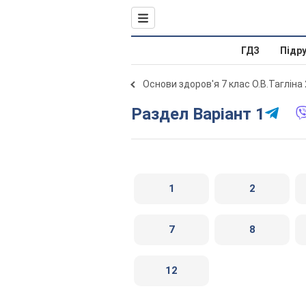
ГДЗ
Підр
Основи здоров'я 7 клас О.В.Тагліна
Раздел Варіант 1
1
2
7
8
12