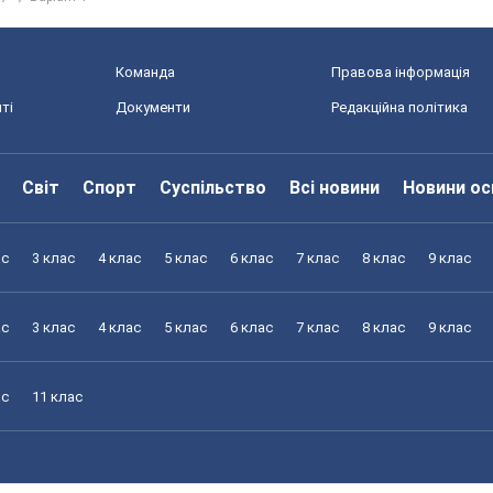
Команда
Правова інформація
ті
Документи
Редакційна політика
Світ
Спорт
Суспільство
Всі новини
Новини ос
ас
3 клас
4 клас
5 клас
6 клас
7 клас
8 клас
9 клас
ас
3 клас
4 клас
5 клас
6 клас
7 клас
8 клас
9 клас
ас
11 клас