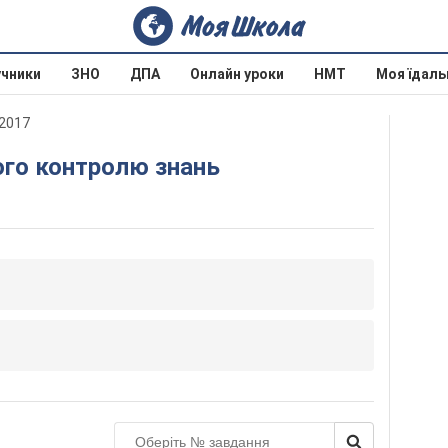
учники
ЗНО
ДПА
Онлайн уроки
НМТ
Моя їдаль
 2017
ого контролю знань