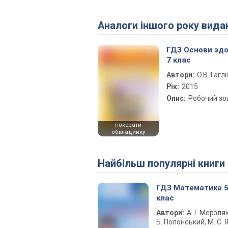
Аналоги іншого року вида
ГДЗ Основи здо
7 клас
Автори:
О.В.Таглі
Рік:
2015
Опис:
Робочий з
показати
обкладинку
Найбільш популярні книги
ГДЗ Математика 
клас
Автори:
А. Г. Мерзляк
Б. Полонський, М. С. Я