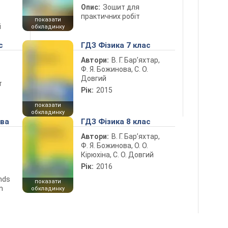
Опис:
Зошит для
практичних робіт
показати
і
обкладинку
с
ГДЗ Фізика 7 клас
Автори:
В. Г. Бар’яхтар,
Ф. Я. Божинова, С. О.
Довгий
т
Рік:
2015
показати
обкладинку
ова
ГДЗ Фізика 8 клас
Автори:
В. Г. Бар’яхтар,
Ф. Я. Божинова, О. О.
Кірюхіна, С. О. Довгий
Рік:
2016
ends
показати
n
обкладинку