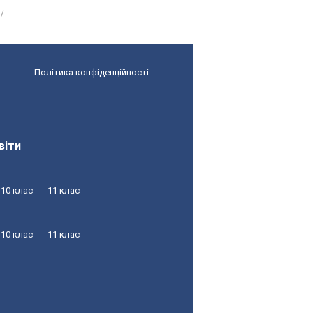
Політика конфіденційності
віти
10 клас
11 клас
10 клас
11 клас