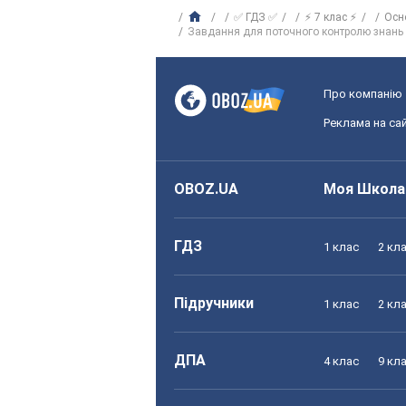
✅ ГДЗ ✅
⚡ 7 клас ⚡
Осн
Завдання для поточного контролю знань
Про компанію
Реклама на сай
OBOZ.UA
Моя Школа
ГДЗ
1 клас
2 кл
Підручники
1 клас
2 кл
ДПА
4 клас
9 кл