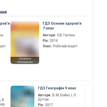
ння
ров'я
ГДЗ Основи здоров'я
7 клас
на
Автори:
О.В.Тагліна
Рік:
2014
ошит
Опис:
Робочий зошит
показати
обкладинку
5
ГДЗ Географія 9 клас
Автори:
В. М. Бойко, І. Л.
Дітчук
, В.
кір,
Рік:
2017