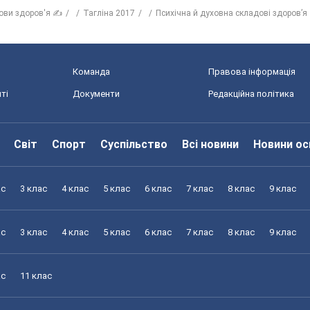
ови здоров'я ✍
Тагліна 2017
Психічна й духовна складові здоров’я
Команда
Правова інформація
ті
Документи
Редакційна політика
Світ
Спорт
Суспільство
Всі новини
Новини ос
ас
3 клас
4 клас
5 клас
6 клас
7 клас
8 клас
9 клас
ас
3 клас
4 клас
5 клас
6 клас
7 клас
8 клас
9 клас
ас
11 клас