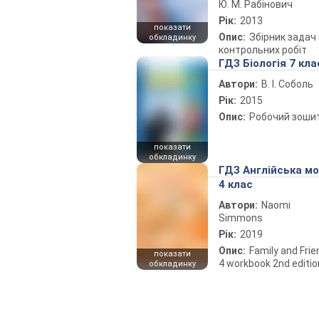
Ю. М. Рабінович
Рік:
2013
показати
Опис:
Збірник задач 
обкладинку
контрольних робіт
ГДЗ Біологія 7 кла
Автори:
В. І. Соболь
Рік:
2015
Опис:
Робочий зоши
показати
обкладинку
ГДЗ Англійська м
4 клас
Автори:
Naomi
Simmons
Рік:
2019
Опис:
Family and Fri
показати
4 workbook 2nd editio
обкладинку